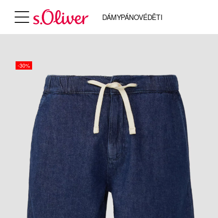
DÁMY
PÁNOVÉ
DĚTI
-30%