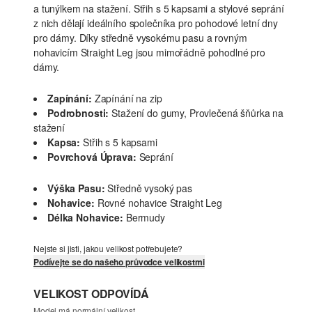
a tunýlkem na stažení. Střih s 5 kapsami a stylové seprání
z nich dělají ideálního společníka pro pohodové letní dny
pro dámy. Díky středně vysokému pasu a rovným
nohavicím Straight Leg jsou mimořádně pohodlné pro
dámy.
Zapínání:
Zapínání na zip
Podrobnosti:
Stažení do gumy, Provlečená šňůrka na
stažení
Kapsa:
Střih s 5 kapsami
Povrchová Úprava:
Seprání
Výška Pasu:
Středně vysoký pas
Nohavice:
Rovné nohavice Straight Leg
Délka Nohavice:
Bermudy
Nejste si jisti, jakou velikost potřebujete?
Podívejte se do našeho průvodce velikostmi
VELIKOST ODPOVÍDÁ
Model má normální velikost