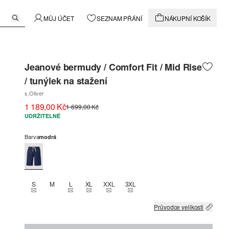
MŮJ ÚČET
SEZNAM PŘÁNÍ
NÁKUPNÍ KOŠÍK
Jeanové bermudy / Comfort Fit / Mid Rise
/ tunýlek na stažení
s.Oliver
1 189,00 Kč
1 699,00 Kč
UDRŽITELNÉ
Barva
modrá
S
M
L
XL
XXL
3XL
THIS SIZE IS CURRENTLY OUT OF STOCK
THIS SIZE IS CURRENTLY OUT OF STOCK
THIS SIZE IS CURRENTLY OUT OF STOCK
THIS SIZE IS CURRENTLY OUT OF STOCK
THIS SIZE IS CURRENTLY OUT OF
Průvodce velikosti