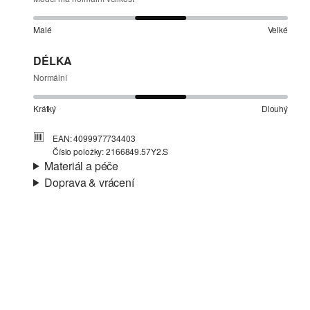
Malé
Velké
DÉLKA
Normální
Krátký
Dlouhý
EAN: 4099977734403
Číslo položky: 2166849.57Y2.S
Materiál a péče
Doprava & vrácení
Materiál:
Denim (džínovina)
Informace o přepravě
Vaše objednávka bude odeslána do 4-8 pracovních dnů
prostřednictvím společnosti Česká pošta. Náklady na
dopravu pro standardní doručení jsou 119,00 Kč .
Nelze bělit chlórem
Vrácení zboží