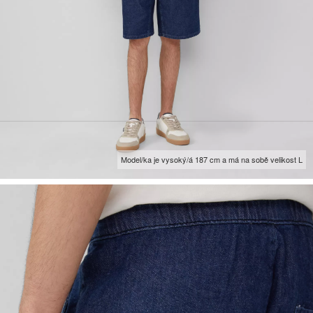
Model/ka je vysoký/á 187 cm a má na sobě velikost L