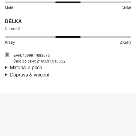
Malé
Velké
DÉLKA
Normální
Krátký
Dlouhý
EAN: 4099977683572
Číslo položky: 2165631.0100.32
Materiál a péče
Doprava & vrácení
Materiál:
Směs se lnem
Informace o přepravě
Vaše objednávka bude odeslána do 4-8 pracovních dnů
prostřednictvím společnosti Česká pošta. Náklady na dopravu pro
standardní doručení jsou 119,00 Kč .
Nelze bělit chlórem
Vrácení zboží
Nesušit v sušičce