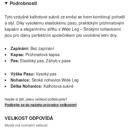
Podrobnosti
Tyto vzdušné kalhotové sukně ze směsi se lnem kombinují pohodlí
a styl. Díky vysokému elastickému pasu, praktickým průhmatovým
kapsám a elegantnímu střihu s Wide Leg – Širokými nohavicemi
jsou pro dámy perfektním společníkem pro uvolněné letní dny.
Zapínání:
Bez zapínání
Kapsa:
Průhmatová kapsa
Pas:
Elastický pas, Záhyb v pase
Výška Pasu:
Vysoký pas
Nohavice:
Široké nohavice Wide Leg
Délka Nohavice:
Kalhotová sukně
Nejste si jisti, jakou velikost potřebujete?
Podívejte se do našeho průvodce velikostmi
VELIKOST ODPOVÍDÁ
Model má normální velikost