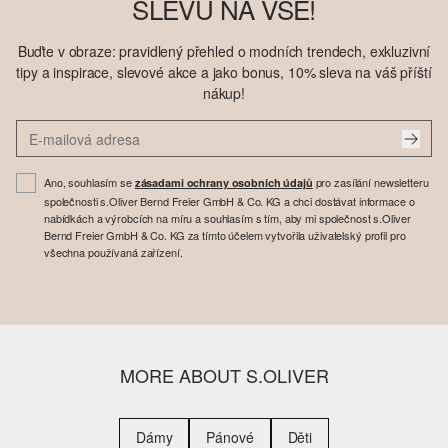
SLEVU NA VŠE!
Buďte v obraze: pravidlený přehled o modních trendech, exkluzivní
tipy a inspirace, slevové akce a jako bonus, 10% sleva na váš příští
nákup!
Ano, souhlasím se
pro zasílání newsletteru
zásadami ochrany osobních údajů
společnosti s.Oliver Bernd Freier GmbH & Co. KG a chci dostávat informace o
nabídkách a výrobcích na míru a souhlasím s tím, aby mi společnost s.Oliver
Bernd Freier GmbH & Co. KG za tímto účelem vytvořila uživatelský profil pro
všechna používaná zařízení.
MORE ABOUT S.OLIVER
Dámy
Pánové
Děti