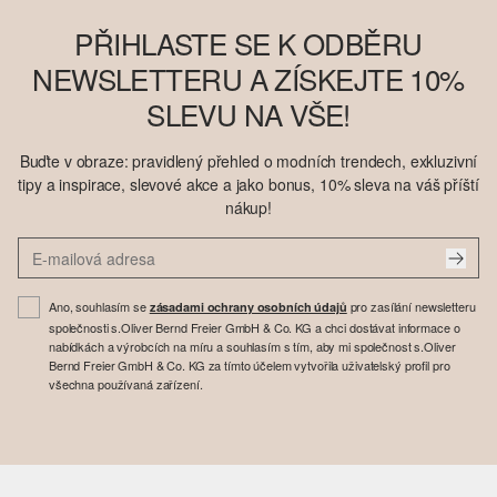
PŘIHLASTE SE K ODBĚRU
NEWSLETTERU A ZÍSKEJTE 10%
SLEVU NA VŠE!
Buďte v obraze: pravidlený přehled o modních trendech, exkluzivní
tipy a inspirace, slevové akce a jako bonus, 10% sleva na váš příští
nákup!
Ano, souhlasím se
pro zasílání newsletteru
zásadami ochrany osobních údajů
společnosti s.Oliver Bernd Freier GmbH & Co. KG a chci dostávat informace o
nabídkách a výrobcích na míru a souhlasím s tím, aby mi společnost s.Oliver
Bernd Freier GmbH & Co. KG za tímto účelem vytvořila uživatelský profil pro
všechna používaná zařízení.