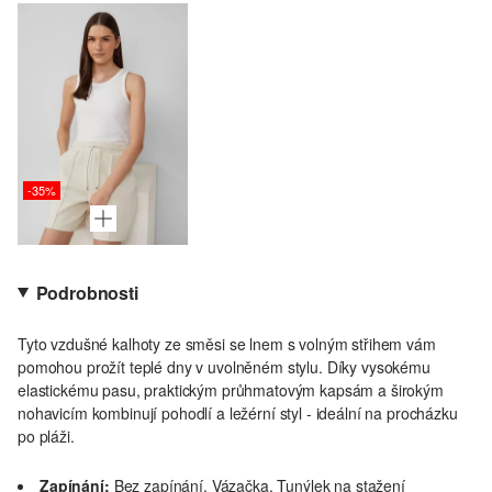
-35%
Podrobnosti
Tyto vzdušné kalhoty ze směsi se lnem s volným střihem vám
pomohou prožít teplé dny v uvolněném stylu. Díky vysokému
elastickému pasu, praktickým průhmatovým kapsám a širokým
nohavicím kombinují pohodlí a ležérní styl - ideální na procházku
po pláži.
Zapínání:
Bez zapínání, Vázačka, Tunýlek na stažení