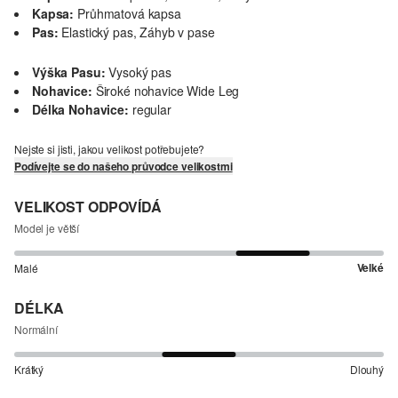
Kapsa:
Průhmatová kapsa
Pas:
Elastický pas, Záhyb v pase
Výška Pasu:
Vysoký pas
Nohavice:
Široké nohavice Wide Leg
Délka Nohavice:
regular
Nejste si jisti, jakou velikost potřebujete?
Podívejte se do našeho průvodce velikostmi
VELIKOST ODPOVÍDÁ
Model je větší
Velké
Malé
DÉLKA
Normální
Krátký
Dlouhý