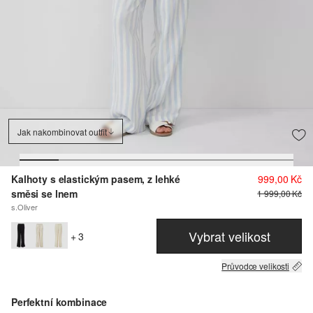
Jak nakombinovat outfit
Kalhoty s elastickým pasem, z lehké
999,00 Kč
směsi se lnem
1 999,00 Kč
s.Oliver
Vybrat velikost
+ 3
Průvodce velikosti
Perfektní kombinace