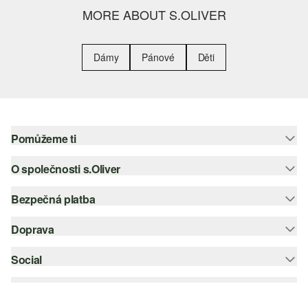
MORE ABOUT S.OLIVER
Dámy
Pánové
Děti
Pomůžeme ti
O společnosti s.Oliver
Nápověda – často kladené otázky
Nápověda k velikostem
Bezpečná platba
Newsletter
Vrácení zboží
s.Oliver Group
Doprava
Platební karta
Nejlepší kategorie
Kariéra
PayPal
Social
Česká pošta
Wish list
Klarna
instagram
Udržitelnost
Dobírka