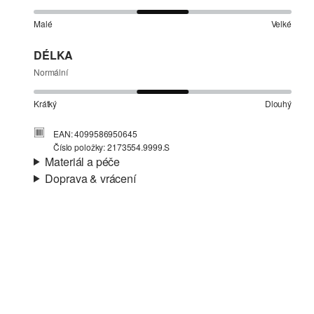
Malé
Velké
DÉLKA
Normální
Krátký
Dlouhý
EAN: 4099586950645
Číslo položky: 2173554.9999.S
Materiál a péče
Doprava & vrácení
Materiál:
Vaflové piké
Informace o přepravě
Materiál:
Bavlna
Vaše objednávka bude odeslána do 4-8 pracovních dnů
prostřednictvím společnosti Česká pošta. Náklady na
dopravu pro standardní doručení jsou 119,00 Kč .
Vrácení zboží
Nelze bělit chlórem