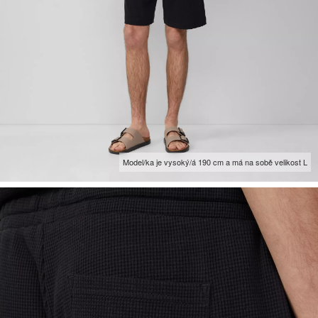
Model/ka je vysoký/á 190 cm a má na sobě velikost L