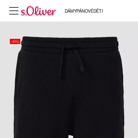
DÁMY
PÁNOVÉ
DĚTI
-41%