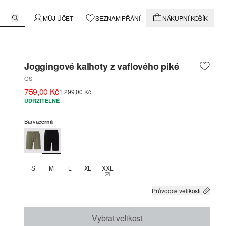
MŮJ ÚČET
SEZNAM PŘÁNÍ
NÁKUPNÍ KOŠÍK
Joggingové kalhoty z vaflového piké
QS
759,00 Kč
1 299,00 Kč
UDRŽITELNÉ
Barva
černá
S
M
L
XL
XXL
THIS SIZE IS CURRENTLY OUT OF STOCK
Průvodce velikosti
Vybrat velikost