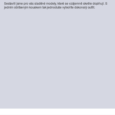
Sestavili jsme pro vás sladěné modely, které se vzájemně skvěle doplňují. S
jedním oblíbeným kouskem tak jednoduše vytvoříte dokonalý outfit.
-10%
-26%
Kardigan Fabricmix s kapucí a sportovními detaily
Bavlněné tričko s předním potiskem
2 519,00 Kč
2 799,00 Kč
329,00 Kč
449,00 Kč
+5