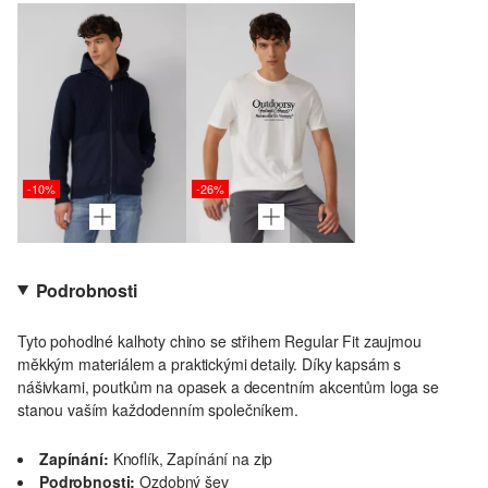
-10%
-26%
Podrobnosti
Tyto pohodlné kalhoty chino se střihem Regular Fit zaujmou
měkkým materiálem a praktickými detaily. Díky kapsám s
nášivkami, poutkům na opasek a decentním akcentům loga se
stanou vaším každodenním společníkem.
Zapínání:
Knoflík, Zapínání na zip
Podrobnosti:
Ozdobný šev