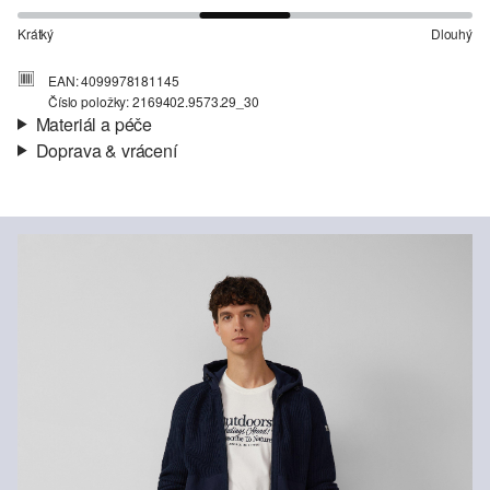
Krátký
Dlouhý
EAN: 4099978181145
Číslo položky: 2169402.9573.29_30
Materiál a péče
Doprava & vrácení
Materiál:
Kepr
Informace o přepravě
Charakteristika:
Měkké, Elastické, Zdrsněné
Podšívka:
Bavlněná podšívka
Vaše objednávka bude odeslána do 4-8 pracovních dnů
Materiál:
Směs s bavlnou
prostřednictvím společnosti Česká pošta. Náklady na dopravu pro
standardní doručení jsou 119,00 Kč .
Vrácení zboží
Své zboží nám můžete bezplatně vrátit do 14 dnů.
Nelze bělit chlórem
Nesušit v sušičce
Praní v pračce na 30 °
Žehlit při střední teplotě