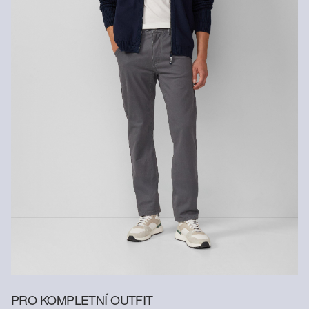
Chemické čištění pomocí perchlorethylenu při šetrném
praní v pračce
PRO KOMPLETNÍ OUTFIT