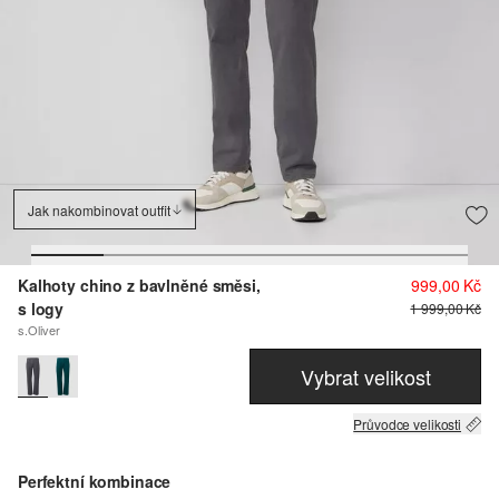
Jak nakombinovat outfit
Kalhoty chino z bavlněné směsi,
999,00 Kč
s logy
1 999,00 Kč
s.Oliver
Vybrat velikost
Průvodce velikosti
Perfektní kombinace