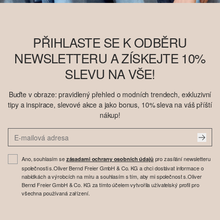
PŘIHLASTE SE K ODBĚRU
NEWSLETTERU A ZÍSKEJTE 10%
SLEVU NA VŠE!
Buďte v obraze: pravidlený přehled o modních trendech, exkluzivní
tipy a inspirace, slevové akce a jako bonus, 10% sleva na váš příští
nákup!
Ano, souhlasím se
pro zasílání newsletteru
zásadami ochrany osobních údajů
společnosti s.Oliver Bernd Freier GmbH & Co. KG a chci dostávat informace o
nabídkách a výrobcích na míru a souhlasím s tím, aby mi společnost s.Oliver
Bernd Freier GmbH & Co. KG za tímto účelem vytvořila uživatelský profil pro
všechna používaná zařízení.