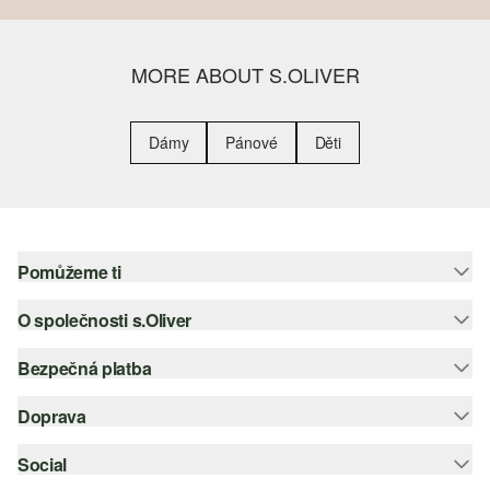
MORE ABOUT S.OLIVER
Dámy
Pánové
Děti
Pomůžeme ti
O společnosti s.Oliver
Nápověda – často kladené otázky
Nápověda k velikostem
Bezpečná platba
Newsletter
Vrácení zboží
s.Oliver Group
Doprava
Platební karta
Nejlepší kategorie
Kariéra
PayPal
Social
Česká pošta
Wish list