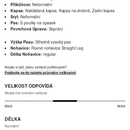
Příležitost:
Neformální
Kapsa:
Nakládaná kapsa, Kapsa na drobné, Zadní kapsa
Styl:
Neformální
Pas:
S poutky na opasek
Povrchová Úprava:
Seprání
Výška Pasu:
Středně vysoký pas
Nohavice:
Rovné nohavice Straight Leg
Délka Nohavice:
regular
Nejste si jisti, jakou velikost potřebujete?
Podívejte se do našeho průvodce velikostmi
VELIKOST ODPOVÍDÁ
Model má normální velikost
Malé
Velké
DÉLKA
Normální