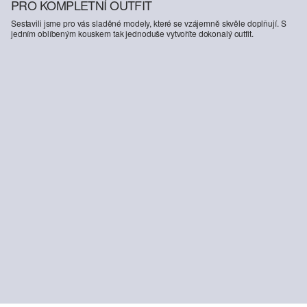
PRO KOMPLETNÍ OUTFIT
Sestavili jsme pro vás sladěné modely, které se vzájemně skvěle doplňují. S
jedním oblíbeným kouskem tak jednoduše vytvoříte dokonalý outfit.
-47%
Sportovní tričko s chladivým efektem
Regular fit: vzorovaná košile s dlouhými rukávy a náprsní kapsou
419,00 Kč
799,00 Kč
1 399,00 Kč