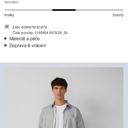
Normální
Krátký
Dlouhý
EAN: 4099978181879
Číslo položky: 2169404.5978.29_30
Materiál a péče
Doprava & vrácení
Materiál:
Manšestr
Informace o přepravě
Charakteristika:
Hebké, Elastické
Podšívka:
Bavlněná podšívka
Vaše objednávka bude odeslána do 4-8 pracovních dnů
Materiál:
Směs s bavlnou
prostřednictvím společnosti Česká pošta. Náklady na dopravu pro
standardní doručení jsou 119,00 Kč .
Vrácení zboží
Své zboží nám můžete bezplatně vrátit do 14 dnů.
Nelze bělit chlórem
Nesušit v sušičce
Šetrné praní v pračce na 30 °