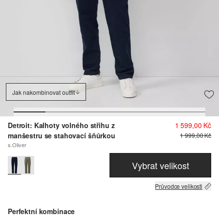
Jak nakombinovat outfit
Detroit: Kalhoty volného střihu z
1 599,00 Kč
manšestru se stahovací šňůrkou
1 999,00 Kč
s.Oliver
Vybrat velikost
Průvodce velikosti
Perfektní kombinace