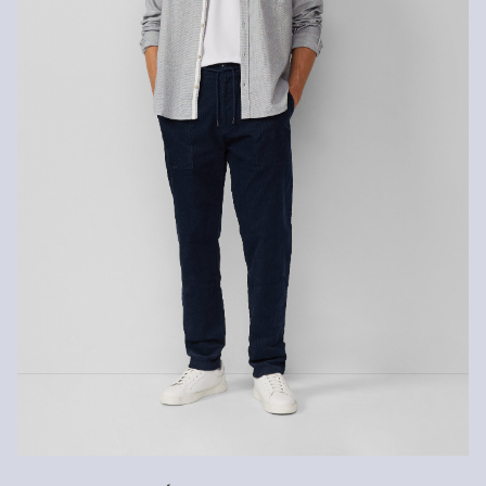
Nežehlit
Chemické čištění pomocí perchlorethylenu při šetrném
praní v pračce