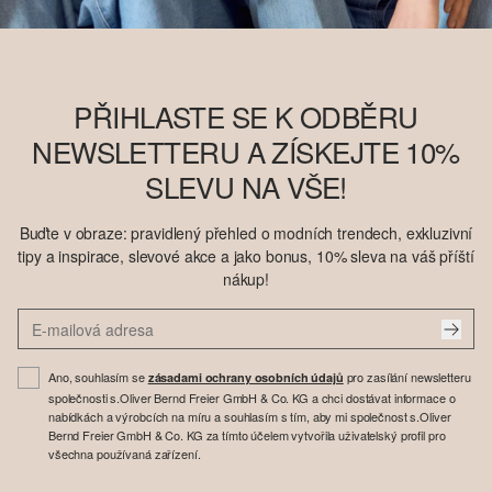
PŘIHLASTE SE K ODBĚRU
NEWSLETTERU A ZÍSKEJTE 10%
SLEVU NA VŠE!
Buďte v obraze: pravidlený přehled o modních trendech, exkluzivní
tipy a inspirace, slevové akce a jako bonus, 10% sleva na váš příští
nákup!
Ano, souhlasím se
pro zasílání newsletteru
zásadami ochrany osobních údajů
společnosti s.Oliver Bernd Freier GmbH & Co. KG a chci dostávat informace o
nabídkách a výrobcích na míru a souhlasím s tím, aby mi společnost s.Oliver
Bernd Freier GmbH & Co. KG za tímto účelem vytvořila uživatelský profil pro
všechna používaná zařízení.