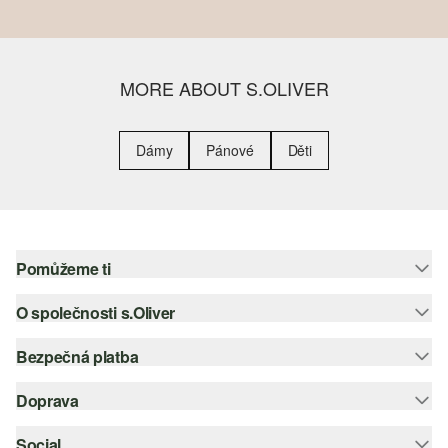
MORE ABOUT S.OLIVER
Dámy
Pánové
Děti
Pomůžeme ti
O společnosti s.Oliver
Nápověda – často kladené otázky
Nápověda k velikostem
Bezpečná platba
Newsletter
Vrácení zboží
s.Oliver Group
Doprava
Platební karta
Nejlepší kategorie
Kariéra
PayPal
Social
Česká pošta