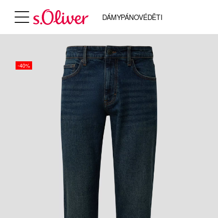
DÁMY
PÁNOVÉ
DĚTI
-40%