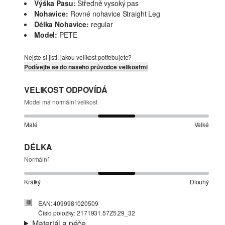
Výška Pasu:
Středně vysoký pas
Nohavice:
Rovné nohavice Straight Leg
Délka Nohavice:
regular
Model:
PETE
Nejste si jisti, jakou velikost potřebujete?
Podívejte se do našeho průvodce velikostmi
VELIKOST ODPOVÍDÁ
Model má normální velikost
Malé
Velké
DÉLKA
Normální
Krátký
Dlouhý
EAN: 4099981020509
Číslo položky: 2171931.57Z5.29_32
Materiál a péče