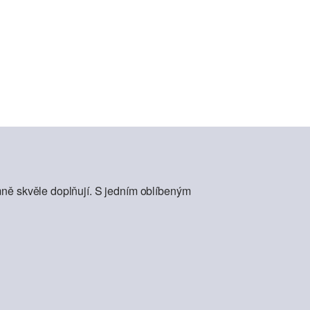
mně skvěle doplňují. S jedním oblíbeným