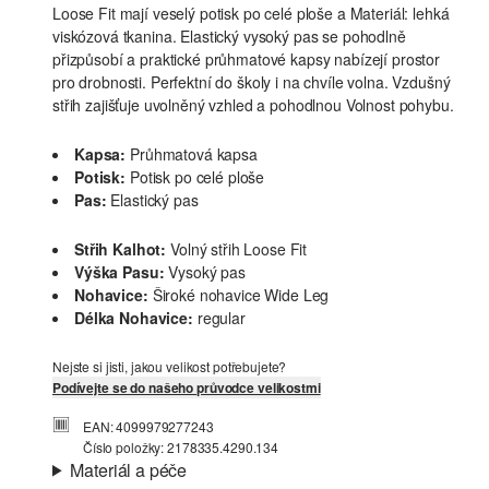
Loose Fit mají veselý potisk po celé ploše a Materiál: lehká
viskózová tkanina. Elastický vysoký pas se pohodlně
přizpůsobí a praktické průhmatové kapsy nabízejí prostor
pro drobnosti. Perfektní do školy i na chvíle volna. Vzdušný
střih zajišťuje uvolněný vzhled a pohodlnou Volnost pohybu.
Kapsa:
Průhmatová kapsa
Potisk:
Potisk po celé ploše
Pas:
Elastický pas
Střih Kalhot:
Volný střih Loose Fit
Výška Pasu:
Vysoký pas
Nohavice:
Široké nohavice Wide Leg
Délka Nohavice:
regular
Nejste si jisti, jakou velikost potřebujete?
Podívejte se do našeho průvodce velikostmi
EAN: 4099979277243
Číslo položky: 2178335.4290.134
Materiál a péče