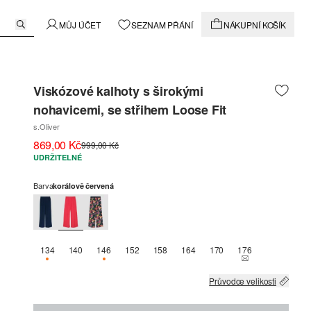
MŮJ ÚČET
SEZNAM PŘÁNÍ
NÁKUPNÍ KOŠÍK
Viskózové kalhoty s širokými
nohavicemi, se střihem Loose Fit
s.Oliver
869,00 Kč
999,00 Kč
UDRŽITELNÉ
Barva
korálově červená
134
140
146
152
158
164
170
176
K DISPOZICI POUZE 1
K DISPOZICI POUZE 1
THIS SIZE IS C
Průvodce velikosti