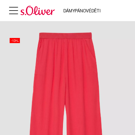
DÁMY
PÁNOVÉ
DĚTI
-13%