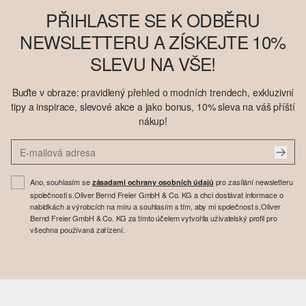
PŘIHLASTE SE K ODBĚRU
NEWSLETTERU A ZÍSKEJTE 10%
SLEVU NA VŠE!
Buďte v obraze: pravidlený přehled o modních trendech, exkluzivní
tipy a inspirace, slevové akce a jako bonus, 10% sleva na váš příští
nákup!
Ano, souhlasím se
pro zasílání newsletteru
zásadami ochrany osobních údajů
společnosti s.Oliver Bernd Freier GmbH & Co. KG a chci dostávat informace o
nabídkách a výrobcích na míru a souhlasím s tím, aby mi společnost s.Oliver
Bernd Freier GmbH & Co. KG za tímto účelem vytvořila uživatelský profil pro
všechna používaná zařízení.