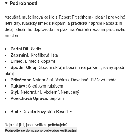
Podrobnosti
Vzdušná mušelínová košile s Resort Fit střihem - ideální pro volné
letní dny. Klasický límec s klopami a praktická náprsní kapsa z ní
dělají ideálního doprovodu na pláž, na Večírek nebo na procházku
městem.
Zadní Díl:
Sedlo
Zapínání:
Knoflíková lišta
Límec:
Límec s klopami
Spodní Okraj:
Spodní okraj s bočním rozparkem, rovný spodní
okraj
Příležitost:
Neformální, Večírek, Dovolená, Plážová móda
Rukávy:
S krátkým rukávem
Styl:
Neformální, Moderní, Nenucený
Povrchová Úprava:
Seprání
Střih:
Dovolenkový střih Resort Fit
Nejste si jisti, jakou velikost potřebujete?
Podívejte se do našeho průvodce velikostmi