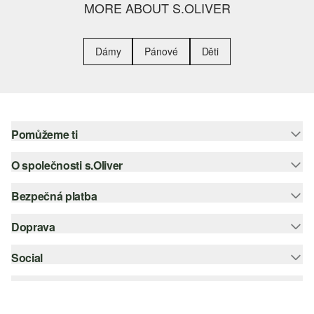
MORE ABOUT S.OLIVER
Dámy
Pánové
Děti
Pomůžeme ti
O společnosti s.Oliver
Nápověda – často kladené otázky
Nápověda k velikostem
Bezpečná platba
Newsletter
Vrácení zboží
s.Oliver Group
Doprava
Platební karta
Nejlepší kategorie
Kariéra
PayPal
Social
Česká pošta
Wish list
Klarna
instagram
Udržitelnost
Dobírka
facebook