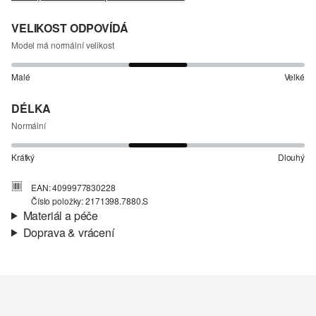
VELIKOST ODPOVÍDÁ
Model má normální velikost
Malé
Velké
DÉLKA
Normální
Krátký
Dlouhý
EAN: 4099977830228
Číslo položky: 2171398.7880.S
Materiál a péče
Doprava & vrácení
Charakteristika:
Lehké, Neelastické
Informace o přepravě
Materiál:
Bavlna
Vaše objednávka bude odeslána do 4-8 pracovních dnů
prostřednictvím společnosti Česká pošta. Náklady na dopravu pro