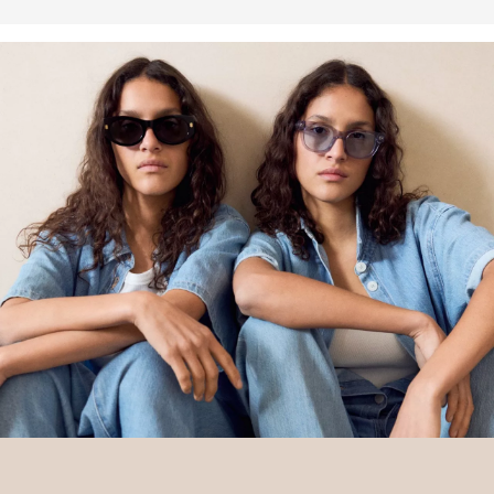
komunity ze sociálního, ekologického a ekonomického hlediska
tak, že školí zemědělce v oblasti udržitelnějších zemědělských
metod. Tento výrobek byl vyroben systémem hmotnostní bilance, a
proto bavlnu Better Cotton nemusí obsahovat. Další informace
najdete na
soliver-group.com