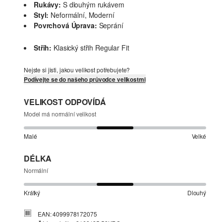
Rukávy:
S dlouhým rukávem
Styl:
Neformální, Moderní
Povrchová Úprava:
Seprání
Střih:
Klasický střih Regular Fit
Nejste si jisti, jakou velikost potřebujete?
Podívejte se do našeho průvodce velikostmi
VELIKOST ODPOVÍDÁ
Model má normální velikost
Malé
Velké
DÉLKA
Normální
Krátký
Dlouhý
EAN: 4099978172075