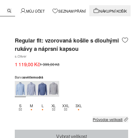
MŮJ ÚČET
SEZNAM PŘÁNÍ
NÁKUPNÍ KOŠÍK
Regular fit: vzorovaná košile s dlouhými
rukávy a náprsní kapsou
s.Oliver
1 119,00 Kč
1 399,00 Kč
Barva
světlemodrá
S
M
L
XL
XXL
3XL
THIS SIZE IS CURRENTLY OUT OF STOCK
K DISPOZICI POUZE 1
K DISPOZICI POUZE 1
THIS SIZE IS CURRENTLY OUT OF STOCK
THIS SIZE IS CURRENTLY OUT OF STOCK
K DISPOZICI POUZE 2
Průvodce velikosti
Vybrat velikost