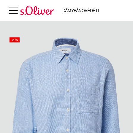
DÁMY
PÁNOVÉ
DĚTI
-20%