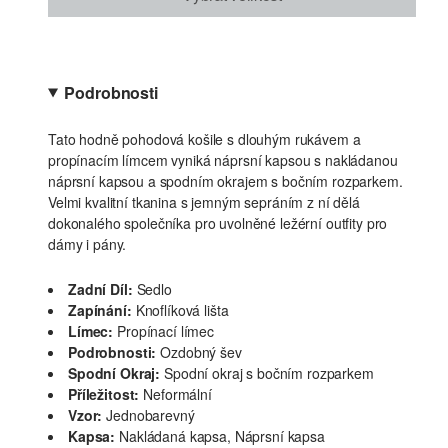
Podrobnosti
Tato hodně pohodová košile s dlouhým rukávem a
propínacím límcem vyniká náprsní kapsou s nakládanou
náprsní kapsou a spodním okrajem s bočním rozparkem.
Velmi kvalitní tkanina s jemným sepráním z ní dělá
dokonalého společníka pro uvolněné ležérní outfity pro
dámy i pány.
Zadní Díl:
Sedlo
Zapínání:
Knoflíková lišta
Límec:
Propínací límec
Podrobnosti:
Ozdobný šev
Spodní Okraj:
Spodní okraj s bočním rozparkem
Příležitost:
Neformální
Vzor:
Jednobarevný
Kapsa:
Nakládaná kapsa, Náprsní kapsa