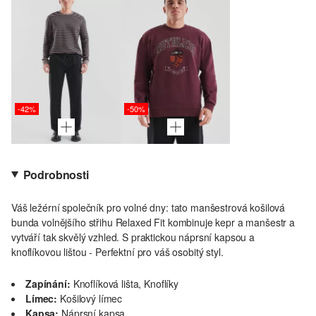
-42%
-50%
Podrobnosti
Váš ležérní společník pro volné dny: tato manšestrová košilová
bunda volnějšího střihu Relaxed Fit kombinuje kepr a manšestr a
vytváří tak skvělý vzhled. S praktickou náprsní kapsou a
knoflíkovou lištou - Perfektní pro váš osobitý styl.
Zapínání:
Knoflíková lišta, Knoflíky
Límec:
Košilový límec
Kapsa:
Náprsní kapsa