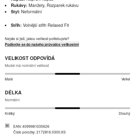
Rukávy:
Manžety, Rozparek rukávu
Styl:
Neformální
Střih:
Volnější střih Relaxed Fit
Nejste si jisti, jakou velikost potřebujete?
Podívejte se do našeho průvodce velikostmi
VELIKOST ODPOVÍDÁ
Model má normální velikost
Malé
Velké
DÉLKA
Normální
Krátký
Dlouhý
EAN: 4099981035626
Číslo položky: 2172816.0300.XS