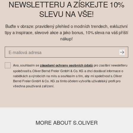
NEWSLETTERU A ZÍSKEJTE 10%
SLEVU NA VŠE!
Buďte v obraze: pravidlený přehled o modních trendech, exkluzivní
tipy a inspirace, slevové akce a jako bonus, 10% sleva na váš příští
nákup!
Ano, souhlasím se
pro zasílání newsletteru
zásadami ochrany osobních údajů
společnosti s.Oliver Bernd Freier GmbH & Co. KG a chci dostávat informace o
nabídkách a výrobcích na míru a souhlasím s tím, aby mi společnost s.Oliver
Bernd Freier GmbH & Co. KG za tímto účelem vytvořila uživatelský profil pro
všechna používaná zařízení.
MORE ABOUT S.OLIVER