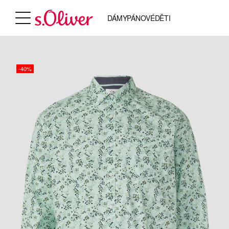
DÁMY
PÁNOVÉ
DĚTI
-40%