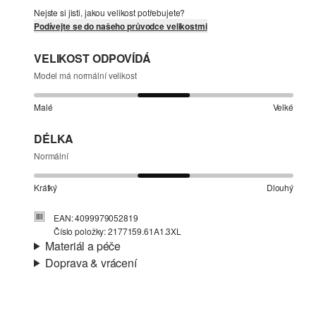
Nejste si jisti, jakou velikost potřebujete?
Podívejte se do našeho průvodce velikostmi
VELIKOST ODPOVÍDÁ
Model má normální velikost
Malé
Velké
DÉLKA
Normální
Krátký
Dlouhý
EAN: 4099979052819
Číslo položky: 2177159.61A1.3XL
Materiál a péče
Doprava & vrácení
Materiál:
Popelín
Informace o přepravě
Charakteristika:
Lehké
Podšívka:
Tkanina
Vaše objednávka bude odeslána do 4-8 pracovních dnů