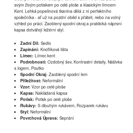
svým živým potiskem po celé ploše a klasickým límcem
Kent. Lehká popelínová tkanina dělá z ní perfektního
společníka - ať už na pozdní oběd s přáteli, nebo na volný
vzhled po práci. Zaoblený spodní okraj a praktická náprsní
kapsa dotvářejí ležérní styl.
Zadní Díl:
Sedlo
Zapínání:
Knoflíková lišta
Límec:
Límec kent
Podrobnosti:
Ozdobný šev, Kontrastní detaily, Nášivka
s logem, Poutko
Spodní Okraj:
Zaoblený spodní lem
Příležitost:
Neformální
Vzor:
Vzor po celé ploše
Kapsa:
Nakládaná kapsa
Potisk:
Potisk po celé ploše
Rukávy:
S dlouhým rukávem, Rozparek rukávu
Styl:
Neformální
Povrchová Úprava:
Seprání