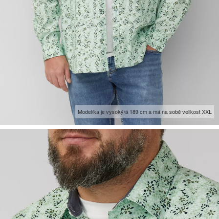
Model/ka je vysoký/á 189 cm a má na sobě velikost XXL