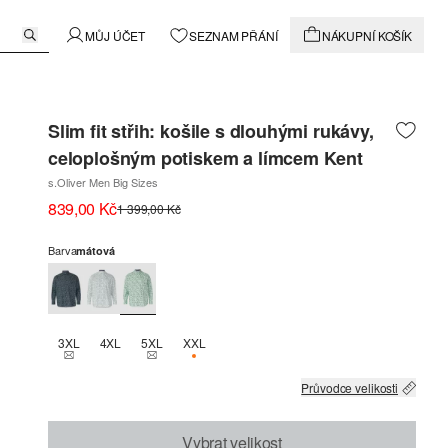
MŮJ ÚČET
SEZNAM PŘÁNÍ
NÁKUPNÍ KOŠÍK
Slim fit střih: košile s dlouhými rukávy,
celoplošným potiskem a límcem Kent
s.Oliver Men Big Sizes
839,00 Kč
1 399,00 Kč
Barva
mátová
3XL
4XL
5XL
XXL
THIS SIZE IS CURRENTLY OUT OF STOCK
THIS SIZE IS CURRENTLY OUT OF STOCK
K DISPOZICI POUZE 3
Průvodce velikosti
Vybrat velikost