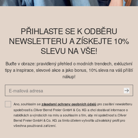
PŘIHLASTE SE K ODBĚRU
NEWSLETTERU A ZÍSKEJTE 10%
SLEVU NA VŠE!
Buďte v obraze: pravidlený přehled o modních trendech, exkluzivní
tipy a inspirace, slevové akce a jako bonus, 10% sleva na váš příští
nákup!
Ano, souhlasím se
pro zasílání newsletteru
zásadami ochrany osobních údajů
společnosti s.Oliver Bernd Freier GmbH & Co. KG a chci dostávat informace o
nabídkách a výrobcích na míru a souhlasím s tím, aby mi společnost s.Oliver
Bernd Freier GmbH & Co. KG za tímto účelem vytvořila uživatelský profil pro
všechna používaná zařízení.