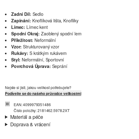
Zadní Díl:
Sedlo
Zapínání:
Knoflíková lišta, Knoflíky
Límec:
Límec kent
Spodní Okraj:
Zaoblený spodní lem
Příležitost:
Neformální
Vzor:
Strukturovaný vzor
Rukávy:
S krátkým rukávem
Styl:
Neformální, Sportovní
Povrchová Úprava:
Seprání
Nejste si jisti, jakou velikost potřebujete?
Podívejte se do našeho průvodce velikostmi
EAN: 4099979351486
Číslo položky: 2181462.5978.2XT
Materiál a péče
Doprava & vrácení
Charakteristika:
Velmi kvalitní
Informace o přepravě
Materiál:
Bavlna