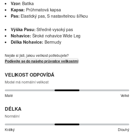
Vzor:
Batika
Kapsa:
Průhmatová kapsa
Pas:
Elastický pas, S nastavitelnou šířkou
Výška Pasu:
Středně vysoký pas
Nohavice:
Široké nohavice Wide Leg
Délka Nohavice:
Bermudy
Nejste si jisti, jakou velikost potřebujete?
Podívejte se do našeho průvodce velikostmi
VELIKOST ODPOVÍDÁ
Model má normální velikost
Malé
Velké
DÉLKA
Normální
Krátký
Dlouhý