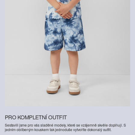
Vlákna s certifikátem udržitelnosti
V oblasti vláken s certifikátem udržitelnosti používáme přírodní
vlákna z obnovitelných zdrojů. Pěstování surovin k jejich výrobě je
šetrné ke zdrojům.
Podpora Better Cotton: Když se rozhodnete pro naše výrobky z
bavlny, podpoříte tím naši investici do úsilí organizace Better
Cotton pomáhat komunitám, aby se zachovaly a prosperovaly. A
zároveň podpoříte jejich snahu chránit a obnovovat životní
prostředí. Organizace Better Cotton podporuje zemědělské
komunity ze sociálního, ekologického a ekonomického hlediska
tak, že školí zemědělce v oblasti udržitelnějších zemědělských
metod. Tento výrobek byl vyroben systémem hmotnostní bilance, a
proto bavlnu Better Cotton nemusí obsahovat. Další informace
najdete na
soliver-group.com
PRO KOMPLETNÍ OUTFIT
Sestavili jsme pro vás sladěné modely, které se vzájemně skvěle doplňují. S
jedním oblíbeným kouskem tak jednoduše vytvoříte dokonalý outfit.