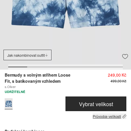
Jak nakombinovat outfit
Bermudy s volným střihem Loose
249,00 Kč
Fit, s batikovaným vzhledem
499,00 Kč
s.Oliver
UDRŽITELNÉ
Vybrat velikost
Průvodce velikosti