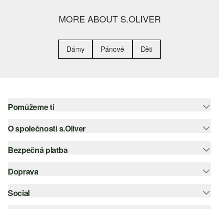
MORE ABOUT S.OLIVER
Dámy
Pánové
Děti
Pomůžeme ti
O společnosti s.Oliver
Nápověda – často kladené otázky
Nápověda k velikostem
Bezpečná platba
Newsletter
Vrácení zboží
s.Oliver Group
Doprava
Platební karta
Nejlepší kategorie
Kariéra
PayPal
Social
Česká pošta
Wish list
Klarna
instagram
Udržitelnost