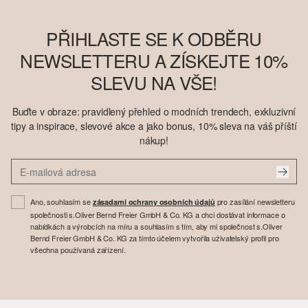
PŘIHLASTE SE K ODBĚRU
NEWSLETTERU A ZÍSKEJTE 10%
SLEVU NA VŠE!
Buďte v obraze: pravidlený přehled o modních trendech, exkluzivní
tipy a inspirace, slevové akce a jako bonus, 10% sleva na váš příští
nákup!
Ano, souhlasím se
pro zasílání newsletteru
zásadami ochrany osobních údajů
společnosti s.Oliver Bernd Freier GmbH & Co. KG a chci dostávat informace o
nabídkách a výrobcích na míru a souhlasím s tím, aby mi společnost s.Oliver
Bernd Freier GmbH & Co. KG za tímto účelem vytvořila uživatelský profil pro
všechna používaná zařízení.