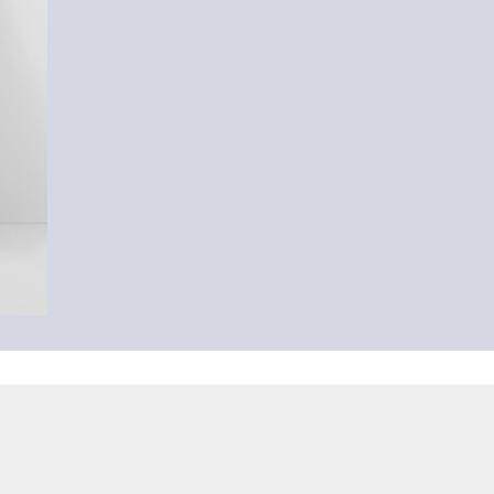
-54%
Džíny / Wide Fit / High Rise / Wide Leg
909,00 Kč
1 999,00 Kč