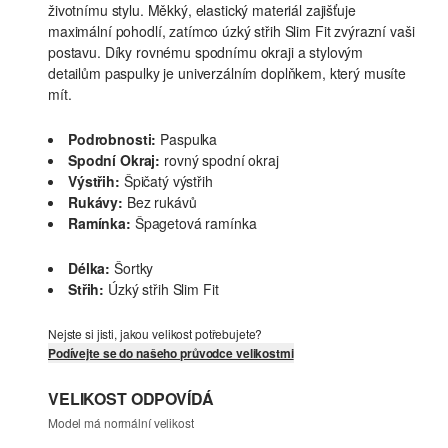
životnímu stylu. Měkký, elastický materiál zajišťuje
maximální pohodlí, zatímco úzký střih Slim Fit zvýrazní vaši
postavu. Díky rovnému spodnímu okraji a stylovým
detailům paspulky je univerzálním doplňkem, který musíte
mít.
Podrobnosti:
Paspulka
Spodní Okraj:
rovný spodní okraj
Výstřih:
Špičatý výstřih
Rukávy:
Bez rukávů
Ramínka:
Špagetová ramínka
Délka:
Šortky
Střih:
Úzký střih Slim Fit
Nejste si jisti, jakou velikost potřebujete?
Podívejte se do našeho průvodce velikostmi
VELIKOST ODPOVÍDÁ
Model má normální velikost