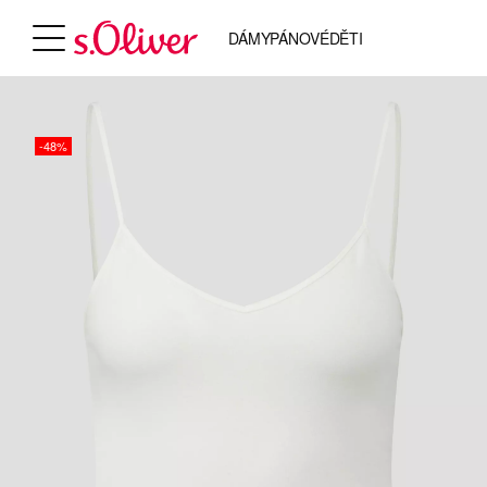
DÁMY
PÁNOVÉ
DĚTI
-48%