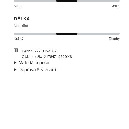
Malé
Velké
DÉLKA
Normální
Krátký
Dlouhý
EAN: 4099981194507
Číslo položky: 2178471.0300.XS
Materiál a péče
Doprava & vrácení
Materiál:
Žerzej
Informace o přepravě
Charakteristika:
Měkké, Elastické
Materiál:
Směs s bavlnou
Vaše objednávka bude odeslána do 4-8 pracovních dnů
prostřednictvím společnosti Česká pošta. Náklady na
dopravu pro standardní doručení jsou 119,00 Kč .
Vrácení zboží