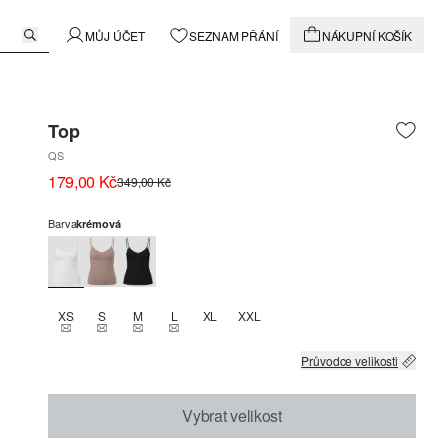
MŮJ ÚČET
SEZNAM PŘÁNÍ
NÁKUPNÍ KOŠÍK
Top
QS
179,00 Kč
349,00 Kč
Barva
krémová
XS
S
M
L
XL
XXL
THIS SIZE IS CURRENTLY OUT OF STOCK
THIS SIZE IS CURRENTLY OUT OF STOCK
THIS SIZE IS CURRENTLY OUT OF STOCK
THIS SIZE IS CURRENTLY OUT OF STOCK
Průvodce velikosti
Vybrat velikost