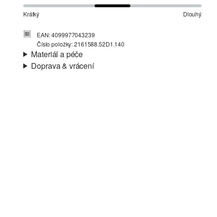
Krátký
Dlouhý
EAN: 4099977043239
Číslo položky: 2161588.52D1.140
Materiál a péče
Doprava & vrácení
Materiál:
Teplákovina
Informace o přepravě
Podšívka:
Žerzejová podšívka
Materiál:
Směs s bavlnou
Vaše objednávka bude odeslána do 4-8 pracovních dnů
prostřednictvím společnosti Česká pošta. Náklady na
dopravu pro standardní doručení jsou 119,00 Kč .
Vrácení zboží
Své zboží nám můžete bezplatně vrátit do 14 dnů.
Nelze bělit chlórem
Nesušit v sušičce
Nežehlit při vysoké teplotě
Nelze chemicky čistit