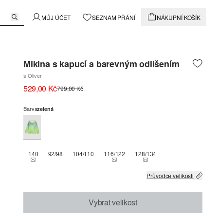
MŮJ ÚČET
SEZNAM PŘÁNÍ
NÁKUPNÍ KOŠÍK
Mikina s kapucí a barevným odlišením
s.Oliver
529,00 Kč
799,00 Kč
Barva
zelená
140
92/98
104/110
116/122
128/134
THIS SIZE IS CURRENTLY OUT OF STOCK
THIS SIZE IS CURRENTLY OUT OF ST
THIS SIZE IS CURRENTLY
Průvodce velikosti
Vybrat velikost