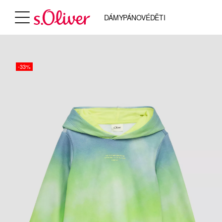
DÁMY
PÁNOVÉ
DĚTI
-33%