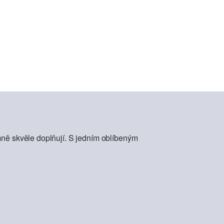
mně skvěle doplňují. S jedním oblíbeným