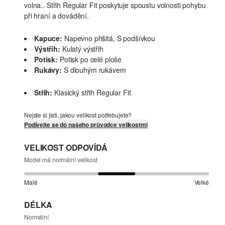
volna.. Střih Regular Fit poskytuje spoustu volnosti pohybu
při hraní a dovádění.
Kapuce:
Napevno přišitá, S podšívkou
Výstřih:
Kulatý výstřih
Potisk:
Potisk po celé ploše
Rukávy:
S dlouhým rukávem
Střih:
Klasický střih Regular Fit
Nejste si jisti, jakou velikost potřebujete?
Podívejte se do našeho průvodce velikostmi
VELIKOST ODPOVÍDÁ
Model má normální velikost
Malé
Velké
DÉLKA
Normální