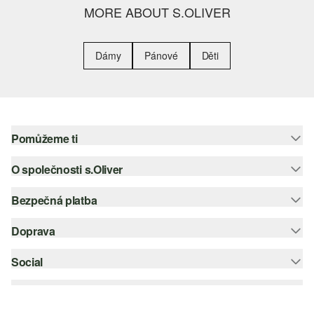
MORE ABOUT S.OLIVER
Dámy
Pánové
Děti
Pomůžeme ti
O společnosti s.Oliver
Nápověda – často kladené otázky
Nápověda k velikostem
Bezpečná platba
Newsletter
Vrácení zboží
s.Oliver Group
Doprava
Platební karta
Nejlepší kategorie
Kariéra
PayPal
Social
Česká pošta
Wish list
Klarna
instagram
Udržitelnost
Dobírka