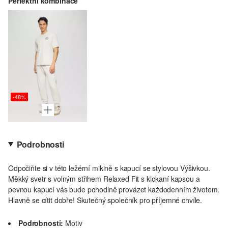
Perfektní kombinace
-48%
Podrobnosti
Odpočiňte si v této ležérní mikině s kapucí se stylovou Výšivkou.
Měkký svetr s volným střihem Relaxed Fit s klokaní kapsou a
pevnou kapucí vás bude pohodlně provázet každodenním životem.
Hlavně se cítit dobře! Skutečný společník pro příjemné chvíle.
Podrobnosti:
Motiv