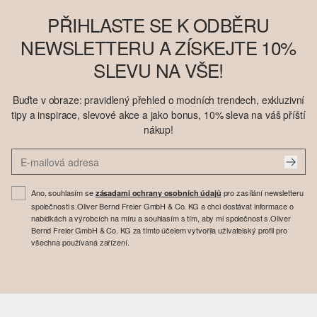
PŘIHLASTE SE K ODBĚRU
NEWSLETTERU A ZÍSKEJTE 10%
SLEVU NA VŠE!
Buďte v obraze: pravidlený přehled o modních trendech, exkluzivní
tipy a inspirace, slevové akce a jako bonus, 10% sleva na váš příští
nákup!
Ano, souhlasím se
pro zasílání newsletteru
zásadami ochrany osobních údajů
společnosti s.Oliver Bernd Freier GmbH & Co. KG a chci dostávat informace o
nabídkách a výrobcích na míru a souhlasím s tím, aby mi společnost s.Oliver
Bernd Freier GmbH & Co. KG za tímto účelem vytvořila uživatelský profil pro
všechna používaná zařízení.