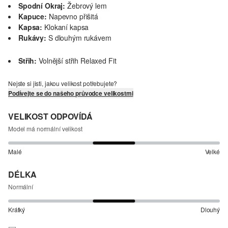
Spodní Okraj:
Žebrový lem
Kapuce:
Napevno přišitá
Kapsa:
Klokaní kapsa
Rukávy:
S dlouhým rukávem
Střih:
Volnější střih Relaxed Fit
Nejste si jisti, jakou velikost potřebujete?
Podívejte se do našeho průvodce velikostmi
VELIKOST ODPOVÍDÁ
Model má normální velikost
Malé
Velké
DÉLKA
Normální
Krátký
Dlouhý