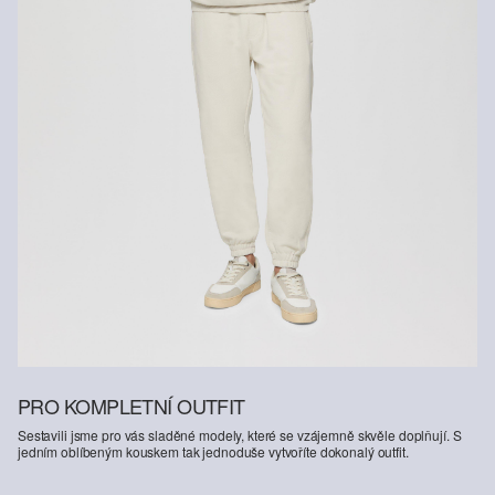
šetrné ke zdrojům.
Podpora Better Cotton: Když se rozhodnete pro naše výrobky z
bavlny, podpoříte tím naši investici do úsilí organizace Better
Cotton pomáhat komunitám, aby se zachovaly a prosperovaly. A
zároveň podpoříte jejich snahu chránit a obnovovat životní
prostředí. Organizace Better Cotton podporuje zemědělské
komunity ze sociálního, ekologického a ekonomického hlediska
tak, že školí zemědělce v oblasti udržitelnějších zemědělských
metod. Tento výrobek byl vyroben systémem hmotnostní bilance, a
proto bavlnu Better Cotton nemusí obsahovat. Další informace
najdete na
soliver-group.com
PRO KOMPLETNÍ OUTFIT
Sestavili jsme pro vás sladěné modely, které se vzájemně skvěle doplňují. S
jedním oblíbeným kouskem tak jednoduše vytvoříte dokonalý outfit.