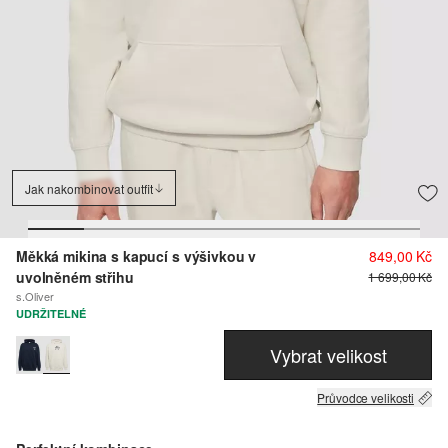
Jak nakombinovat outfit
Měkká mikina s kapucí s výšivkou v
849,00 Kč
uvolněném střihu
1 699,00 Kč
s.Oliver
UDRŽITELNÉ
Vybrat velikost
Průvodce velikosti