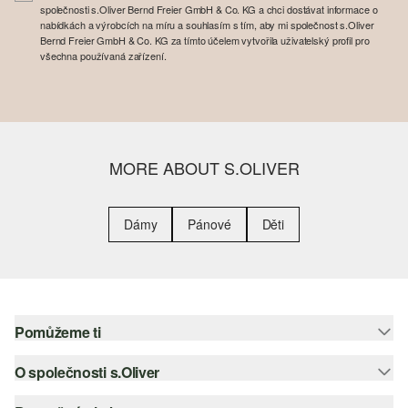
společnosti s.Oliver Bernd Freier GmbH & Co. KG a chci dostávat informace o
nabídkách a výrobcích na míru a souhlasím s tím, aby mi společnost s.Oliver
Bernd Freier GmbH & Co. KG za tímto účelem vytvořila uživatelský profil pro
všechna používaná zařízení.
MORE ABOUT S.OLIVER
Dámy
Pánové
Děti
Pomůžeme ti
O společnosti s.Oliver
Nápověda – často kladené otázky
Nápověda k velikostem