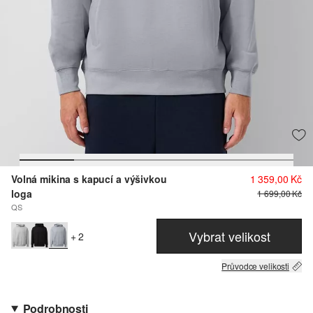
Volná mikina s kapucí a výšivkou
1 359,00 Kč
loga
1 699,00 Kč
QS
Vybrat velikost
+ 2
Průvodce velikosti
Podrobnosti