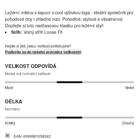
Ležérní mikina s kapucí s cool výšivkou loga - ideální společník pro
pohodové dny i chladné noci. Pohodlné, stylové a všestranné.
Dopřejte si tuto nadčasovou klasiku pro ležérní styl!
Střih:
Volný střih Loose Fit
Nejste si jisti, jakou velikost potřebujete?
Podívejte se do našeho průvodce velikostmi
VELIKOST ODPOVÍDÁ
Model má normální velikost
Malé
Velké
DÉLKA
Normální
Krátký
Dlouhý
EAN: 4099981058342