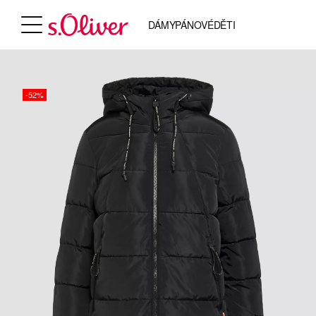
DÁMY
PÁNOVÉ
DĚTI
-52%