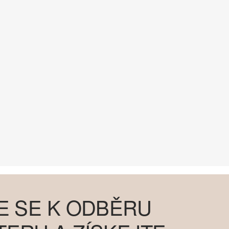
E SE K ODBĚRU