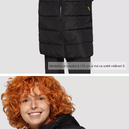
Model/ka je vysoký/á 174 cm a má na sobě velikost S