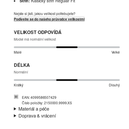
Střih:
Klasický střih Regular Fit
Nejste si jisti, jakou velikost potřebujete?
Podívejte se do našeho průvodce velikostmi
VELIKOST ODPOVÍDÁ
Model má normální velikost
Malé
Velké
DÉLKA
Normální
Krátký
Dlouhý
EAN: 4099586507429
Číslo položky: 2150000.9999.XS
Materiál a péče
Doprava & vrácení
Materiál:
Tkanina
Informace o přepravě
Charakteristika:
Lehké, Prošívání