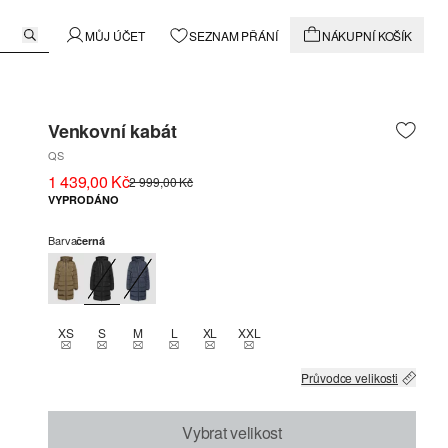
MŮJ ÚČET
SEZNAM PŘÁNÍ
NÁKUPNÍ KOŠÍK
Venkovní kabát
QS
1 439,00 Kč
2 999,00 Kč
VYPRODÁNO
Barva
černá
XS
S
M
L
XL
XXL
THIS SIZE IS CURRENTLY OUT OF STOCK
THIS SIZE IS CURRENTLY OUT OF STOCK
THIS SIZE IS CURRENTLY OUT OF STOCK
THIS SIZE IS CURRENTLY OUT OF STOCK
THIS SIZE IS CURRENTLY OUT OF STOCK
THIS SIZE IS CURRENTLY OUT OF 
Průvodce velikosti
Vybrat velikost