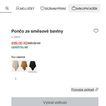
MŮJ ÚČET
SEZNAM PŘÁNÍ
NÁKUPNÍ KOŠÍK
Pončo ze směsové bavlny
s.Oliver
699,00 Kč
999,00 Kč
UDRŽITELNÉ
Barva
černá
1
Průvodce velikosti
Vybrat velikost