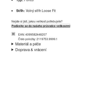
Střih:
Volný střih Loose Fit
Nejste si jisti, jakou velikost potřebujete?
Podívejte se do našeho průvodce velikostmi
EAN: 4099582448207
Číslo položky: 2119753.9999.1
Materiál a péče
Doprava & vrácení
Materiál:
Jemná pletenina
Informace o přepravě
Charakteristika:
Měkké
Materiál:
Směs s bavlnou
Vaše objednávka bude odeslána do 4-8 pracovních dnů
prostřednictvím společnosti Česká pošta. Náklady na
dopravu pro standardní doručení jsou 119,00 Kč .
Vrácení zboží
Nelze bělit chlórem
Své zboží nám můžete bezplatně vrátit do 14 dnů.
Nesušit v sušičce