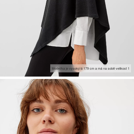
Model/ka je vysoký/á 179 cm a má na sobě velikost 1