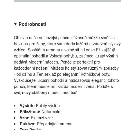
Podrobnosti
Objevte naše nejnovější pončo z úžasně měkké směsi s
bavlnou pro ženy, které vám dodá ležérní a zároveň stylový
vzhled. Spuštěná ramena a volný střih Loose Fit zajišťují
optimální pohodlí a Volnost pohybu, zatímco kulatý výstřih
dodává Moderní nádech. Pončo je perfektní pro
každodenní nošení! Můžete ho stylizovat různými způsoby
- od džínů a Tenisek až po elegantní Kotníčkové boty.
Vyzkoušejte luxusní pohodlí a nadčasovou eleganci tohoto
ponča, které musíte mít každá moderní žena. Pořiďte si
svůj nový oblíbený model hned teď!
Výstřih:
Kulatý výstřih
Příležitost:
Neformální
Vzor:
Pletený vzor
Rukávy:
Přepadající ramena
Typ:
Pončo