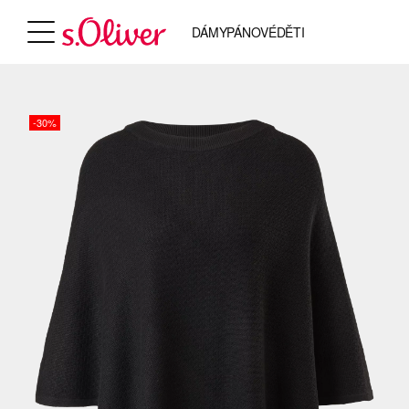
DÁMY
PÁNOVÉ
DĚTI
-30%