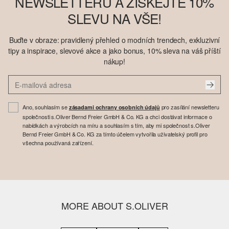
NEWSLETTERU A ZÍSKEJTE 10%
SLEVU NA VŠE!
Buďte v obraze: pravidlený přehled o modních trendech, exkluzivní
tipy a inspirace, slevové akce a jako bonus, 10% sleva na váš příští
nákup!
Ano, souhlasím se
pro zasílání newsletteru
zásadami ochrany osobních údajů
společnosti s.Oliver Bernd Freier GmbH & Co. KG a chci dostávat informace o
nabídkách a výrobcích na míru a souhlasím s tím, aby mi společnost s.Oliver
Bernd Freier GmbH & Co. KG za tímto účelem vytvořila uživatelský profil pro
všechna používaná zařízení.
MORE ABOUT S.OLIVER