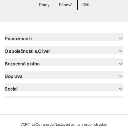
Dámy
Pánové
Děti
Pomůžeme ti
O společnosti s.Oliver
Nápověda – často kladené otázky
Nápověda k velikostem
Bezpečná platba
Newsletter
Vrácení zboží
s.Oliver Group
Doprava
Platební karta
Nejlepší kategorie
Kariéra
PayPal
Social
Česká pošta
Wish list
Klarna
instagram
Udržitelnost
Dobírka
facebook
Seznam prodejen
Šifrování SSL
pinterest
VOP
Tiráž
Ochrana dat
Nastavení ochrany osobních údajů