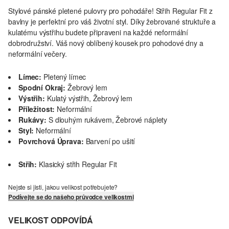
Stylové pánské pletené pulovry pro pohodáře! Střih Regular Fit z
bavlny je perfektní pro váš životní styl. Díky žebrované struktuře a
kulatému výstřihu budete připraveni na každé neformální
dobrodružství. Váš nový oblíbený kousek pro pohodové dny a
neformální večery.
Límec:
Pletený límec
Spodní Okraj:
Žebrový lem
Výstřih:
Kulatý výstřih, Žebrový lem
Příležitost:
Neformální
Rukávy:
S dlouhým rukávem, Žebrové náplety
Styl:
Neformální
Povrchová Úprava:
Barvení po ušití
Střih:
Klasický střih Regular Fit
Nejste si jisti, jakou velikost potřebujete?
Podívejte se do našeho průvodce velikostmi
VELIKOST ODPOVÍDÁ