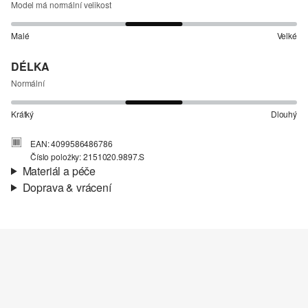
Model má normální velikost
Malé
Velké
DÉLKA
Normální
Krátký
Dlouhý
EAN: 4099586486786
Číslo položky: 2151020.9897.S
Materiál a péče
Doprava & vrácení
Materiál:
Žebrový materiál, Pletené modely
Informace o přepravě
Charakteristika:
Strukturované, Jemné
Materiál:
Bavlna
Vaše objednávka bude odeslána do 4-8 pracovních dnů
prostřednictvím společnosti Česká pošta. Náklady na dopravu pro
standardní doručení jsou 119,00 Kč .
Vrácení zboží