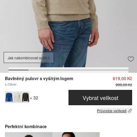
Jak nakombinovat outfit
Bavlněný pulovr s vyšitým logem
619,00 Kč
s.Oliver
999,00 Kč
Vybrat velikost
+ 32
Průvodce velikosti
Perfektní kombinace