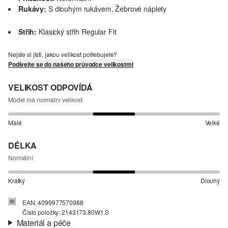
Rukávy:
S dlouhým rukávem, Žebrové náplety
Střih:
Klasický střih Regular Fit
Nejste si jisti, jakou velikost potřebujete?
Podívejte se do našeho průvodce velikostmi
VELIKOST ODPOVÍDÁ
Model má normální velikost
Malé
Velké
DÉLKA
Normální
Krátký
Dlouhý
EAN: 4099977570988
Číslo položky: 2143173.80W1.S
Materiál a péče