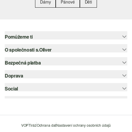
Dámy
Pánové
Děti
Pomůžeme ti
O společnosti s.Oliver
Nápověda – často kladené otázky
Nápověda k velikostem
Bezpečná platba
Newsletter
Vrácení zboží
s.Oliver Group
Doprava
Platební karta
Nejlepší kategorie
Kariéra
PayPal
Social
Česká pošta
Wish list
Klarna
instagram
Udržitelnost
Dobírka
facebook
Seznam prodejen
Šifrování SSL
pinterest
VOP
Tiráž
Ochrana dat
Nastavení ochrany osobních údajů