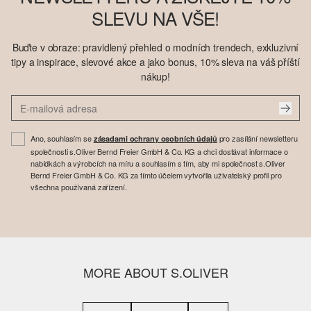
SLEVU NA VŠE!
Buďte v obraze: pravidlený přehled o modních trendech, exkluzivní
tipy a inspirace, slevové akce a jako bonus, 10% sleva na váš příští
nákup!
Ano, souhlasím se
pro zasílání newsletteru
zásadami ochrany osobních údajů
společnosti s.Oliver Bernd Freier GmbH & Co. KG a chci dostávat informace o
nabídkách a výrobcích na míru a souhlasím s tím, aby mi společnost s.Oliver
Bernd Freier GmbH & Co. KG za tímto účelem vytvořila uživatelský profil pro
všechna používaná zařízení.
MORE ABOUT S.OLIVER