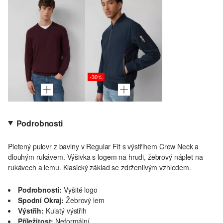
-30%
Podrobnosti
Pletený pulovr z bavlny v Regular Fit s výstřihem Crew Neck a
dlouhým rukávem. Výšivka s logem na hrudi, žebrový náplet na
rukávech a lemu. Klasický základ se zdrženlivým vzhledem.
Podrobnosti:
Vyšité logo
Spodní Okraj:
Žebrový lem
Výstřih:
Kulatý výstřih
Příležitost:
Neformální