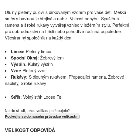
Útulný pletený pulovr s dírkovaným vzorem pro vaše děti. Měkká
směs s bavlnou je hřejivá a nabízí Volnost pohybu. Spuštěná
ramena a široké rukávy vytvářejí vzhled v ležérním stylu. Perfektní
pro dobrodružství na hřišti nebo pohodlivé rodinná odpoledne.
Všestranný společník na každý den!
Límec:
Pletený límec
Spodní Okraj:
Žebrový lem
Výstřih:
Kulatý výstřih
Vzor:
Pletený vzor
Rukávy:
S dlouhým rukávem, Přepadající ramena, Žebrové
náplety, Široké rukávy
Střih:
Volný střih Loose Fit
Nejste si jisti, jakou velikost potřebujete?
Podívejte se do našeho průvodce velikostmi
VELIKOST ODPOVÍDÁ