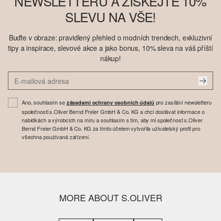
NEWSLETTERU A ZÍSKEJTE 10%
SLEVU NA VŠE!
Buďte v obraze: pravidlený přehled o modních trendech, exkluzivní
tipy a inspirace, slevové akce a jako bonus, 10% sleva na váš příští
nákup!
Ano, souhlasím se
pro zasílání newsletteru
zásadami ochrany osobních údajů
společnosti s.Oliver Bernd Freier GmbH & Co. KG a chci dostávat informace o
nabídkách a výrobcích na míru a souhlasím s tím, aby mi společnost s.Oliver
Bernd Freier GmbH & Co. KG za tímto účelem vytvořila uživatelský profil pro
všechna používaná zařízení.
MORE ABOUT S.OLIVER