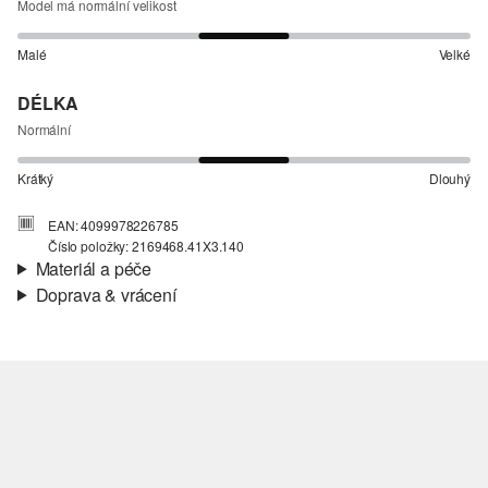
Model má normální velikost
Malé
Velké
DÉLKA
Normální
Krátký
Dlouhý
EAN: 4099978226785
Číslo položky: 2169468.41X3.140
Materiál a péče
Doprava & vrácení
Materiál:
Pletené proužky
Informace o přepravě
Materiál:
Směs s bavlnou
Vaše objednávka bude odeslána do 4-8 pracovních dnů
prostřednictvím společnosti Česká pošta. Náklady na dopravu pro
standardní doručení jsou 119,00 Kč .
Vrácení zboží