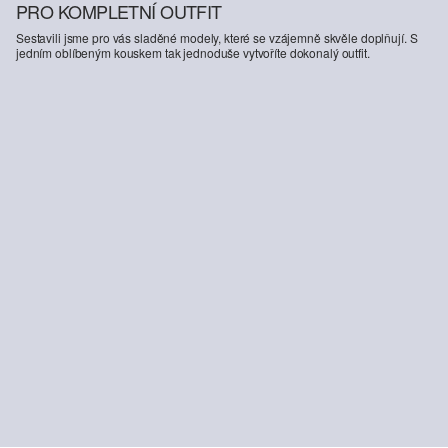
PRO KOMPLETNÍ OUTFIT
Sestavili jsme pro vás sladěné modely, které se vzájemně skvěle doplňují. S
jedním oblíbeným kouskem tak jednoduše vytvoříte dokonalý outfit.
Krajková tanga
from
549,00 Kč