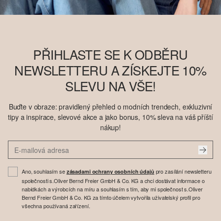
PŘIHLASTE SE K ODBĚRU
NEWSLETTERU A ZÍSKEJTE 10%
SLEVU NA VŠE!
Buďte v obraze: pravidlený přehled o modních trendech, exkluzivní
tipy a inspirace, slevové akce a jako bonus, 10% sleva na váš příští
nákup!
Ano, souhlasím se
pro zasílání newsletteru
zásadami ochrany osobních údajů
společnosti s.Oliver Bernd Freier GmbH & Co. KG a chci dostávat informace o
nabídkách a výrobcích na míru a souhlasím s tím, aby mi společnost s.Oliver
Bernd Freier GmbH & Co. KG za tímto účelem vytvořila uživatelský profil pro
všechna používaná zařízení.