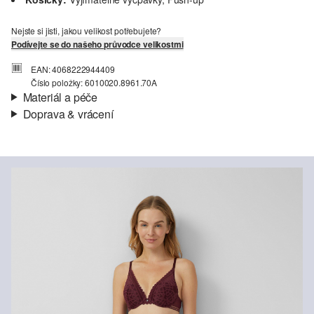
Nejste si jisti, jakou velikost potřebujete?
Podívejte se do našeho průvodce velikostmi
EAN: 4068222944409
Číslo položky: 6010020.8961.70A
Materiál a péče
Doprava & vrácení
Materiál:
Síťovina
Informace o přepravě
Materiál:
Polyester
Vaše objednávka bude odeslána do 4-8 pracovních dnů
prostřednictvím společnosti Česká pošta. Náklady na dopravu pro
standardní doručení jsou 119,00 Kč .
Vrácení zboží
Své zboží nám můžete bezplatně vrátit do 14 dnů.