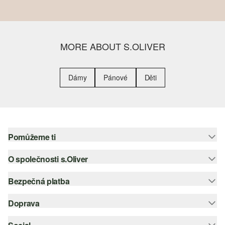
MORE ABOUT S.OLIVER
Dámy
Pánové
Děti
Pomůžeme ti
O společnosti s.Oliver
Nápověda – často kladené otázky
Nápověda k velikostem
Bezpečná platba
Newsletter
Vrácení zboží
s.Oliver Group
Doprava
Platební karta
Nejlepší kategorie
Kariéra
PayPal
Česká pošta