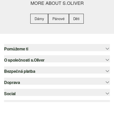
MORE ABOUT S.OLIVER
Dámy
Pánové
Děti
Pomůžeme ti
O společnosti s.Oliver
Nápověda – často kladené otázky
Nápověda k velikostem
Bezpečná platba
Newsletter
Vrácení zboží
s.Oliver Group
Doprava
Platební karta
Nejlepší kategorie
Kariéra
PayPal
Social
Česká pošta
Wish list
Klarna
instagram
Udržitelnost
Dobírka
facebook