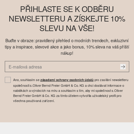
PŘIHLASTE SE K ODBĚRU
NEWSLETTERU A ZÍSKEJTE 10%
SLEVU NA VŠE!
Buďte v obraze: pravidlený přehled o modních trendech, exkluzivní
tipy a inspirace, slevové akce a jako bonus, 10% sleva na váš příští
nákup!
Ano, souhlasím se
pro zasílání newsletteru
zásadami ochrany osobních údajů
společnosti s.Oliver Bernd Freier GmbH & Co. KG a chci dostávat informace o
nabídkách a výrobcích na míru a souhlasím s tím, aby mi společnost s.Oliver
Bernd Freier GmbH & Co. KG za tímto účelem vytvořila uživatelský profil pro
všechna používaná zařízení.