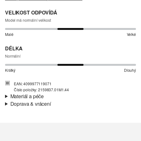
VELIKOST ODPOVÍDÁ
Model má normální velikost
Malé
Velké
DÉLKA
Normální
Krátký
Dlouhý
EAN: 4099977119071
Číslo položky: 2159837.01M1.44
Materiál a péče
Doprava & vrácení
Materiál:
Tkanina
Informace o přepravě
Charakteristika:
Elastické
Podšívka:
kompletní podšívka
Vaše objednávka bude odeslána do 4-8 pracovních dnů
Materiál:
Směs s viskózou, Směs s polyesterem
prostřednictvím společnosti Česká pošta. Náklady na dopravu pro