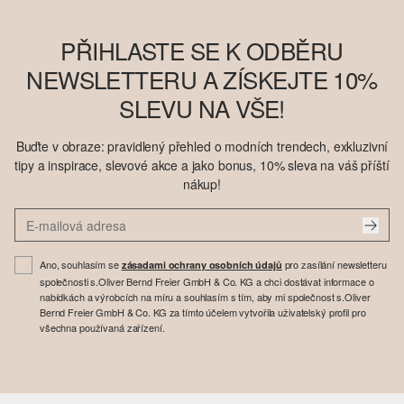
PŘIHLASTE SE K ODBĚRU
NEWSLETTERU A ZÍSKEJTE 10%
SLEVU NA VŠE!
Buďte v obraze: pravidlený přehled o modních trendech, exkluzivní
tipy a inspirace, slevové akce a jako bonus, 10% sleva na váš příští
nákup!
Ano, souhlasím se
pro zasílání newsletteru
zásadami ochrany osobních údajů
společnosti s.Oliver Bernd Freier GmbH & Co. KG a chci dostávat informace o
nabídkách a výrobcích na míru a souhlasím s tím, aby mi společnost s.Oliver
Bernd Freier GmbH & Co. KG za tímto účelem vytvořila uživatelský profil pro
všechna používaná zařízení.