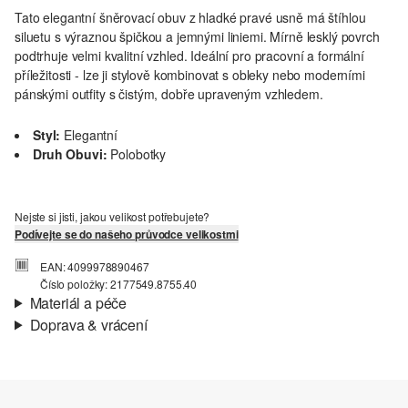
Tato elegantní šněrovací obuv z hladké pravé usně má štíhlou
siluetu s výraznou špičkou a jemnými liniemi. Mírně lesklý povrch
podtrhuje velmi kvalitní vzhled. Ideální pro pracovní a formální
příležitosti - lze ji stylově kombinovat s obleky nebo moderními
pánskými outfity s čistým, dobře upraveným vzhledem.
Styl:
Elegantní
Druh Obuvi:
Polobotky
Nejste si jisti, jakou velikost potřebujete?
Podívejte se do našeho průvodce velikostmi
EAN: 4099978890467
Číslo položky: 2177549.8755.40
Materiál a péče
Doprava & vrácení
Materiál:
Kůže
Informace o přepravě
Vaše objednávka bude odeslána do 4-8 pracovních dnů