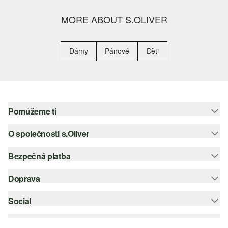
MORE ABOUT S.OLIVER
Dámy
Pánové
Děti
Pomůžeme ti
O společnosti s.Oliver
Nápověda – často kladené otázky
Nápověda k velikostem
Bezpečná platba
Newsletter
Vrácení zboží
s.Oliver Group
Doprava
Platební karta
Nejlepší kategorie
Kariéra
PayPal
Social
Česká pošta
Wish list
Klarna
instagram
Udržitelnost