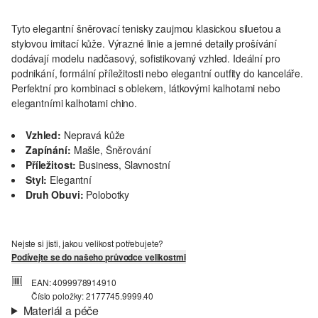
Tyto elegantní šněrovací tenisky zaujmou klasickou siluetou a
stylovou imitací kůže. Výrazné linie a jemné detaily prošívání
dodávají modelu nadčasový, sofistikovaný vzhled. Ideální pro
podnikání, formální příležitosti nebo elegantní outfity do kanceláře.
Perfektní pro kombinaci s oblekem, látkovými kalhotami nebo
elegantními kalhotami chino.
Vzhled:
Nepravá kůže
Zapínání:
Mašle, Šněrování
Příležitost:
Business, Slavnostní
Styl:
Elegantní
Druh Obuvi:
Polobotky
Nejste si jisti, jakou velikost potřebujete?
Podívejte se do našeho průvodce velikostmi
EAN: 4099978914910
Číslo položky: 2177745.9999.40
Materiál a péče