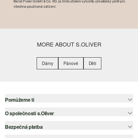
Bernd Freier GmbH & Co. KG za tímto účelem vytvořila uživatelský profil pro
všechna používaná zařízení.
MORE ABOUT S.OLIVER
Dámy
Pánové
Děti
Pomůžeme ti
O společnosti s.Oliver
Nápověda – často kladené otázky
Nápověda k velikostem
Bezpečná platba
Newsletter
Vrácení zboží
s.Oliver Group