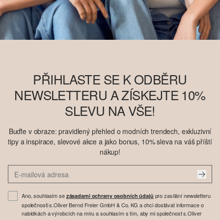
PŘIHLASTE SE K ODBĚRU
NEWSLETTERU A ZÍSKEJTE 10%
SLEVU NA VŠE!
Buďte v obraze: pravidlený přehled o modních trendech, exkluzivní
tipy a inspirace, slevové akce a jako bonus, 10% sleva na váš příští
nákup!
Ano, souhlasím se
pro zasílání newsletteru
zásadami ochrany osobních údajů
společnosti s.Oliver Bernd Freier GmbH & Co. KG a chci dostávat informace o
nabídkách a výrobcích na míru a souhlasím s tím, aby mi společnost s.Oliver