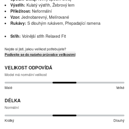
Výstřih:
Kulatý výstřih, Žebrový lem
Příležitost:
Neformální
Vzor:
Jednobarevný, Melírované
Rukávy:
S dlouhým rukávem, Přepadající ramena
Střih:
Volnější střih Relaxed Fit
Nejste si jisti, jakou velikost potřebujete?
Podívejte se do našeho průvodce velikostmi
VELIKOST ODPOVÍDÁ
Model má normální velikost
Malé
Velké
DÉLKA
Normální
Krátký
Dlouhý