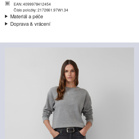
EAN: 4099978412454
Číslo položky: 2172661.97W1.34
Materiál a péče
Doprava & vrácení
Materiál:
Lehká teplákovina
Informace o přepravě
Charakteristika:
Kartáčované, Měkké, Hebké
Materiál:
Směs s bavlnou
Vaše objednávka bude odeslána do 4-8 pracovních dnů
prostřednictvím společnosti Česká pošta. Náklady na dopravu pro
standardní doručení jsou 119,00 Kč .
Vrácení zboží
Své zboží nám můžete bezplatně vrátit do 14 dnů.
Nelze bělit chlórem
Nesušit v sušičce
Šetrné praní v pračce na 30 °
Nežehlit při vysoké teplotě
Nelze chemicky čistit