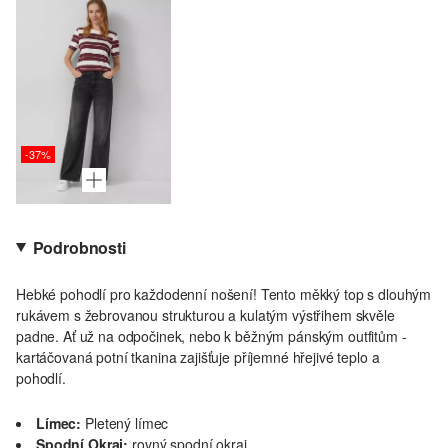
-37%
Podrobnosti
Hebké pohodlí pro každodenní nošení! Tento měkký top s dlouhým
rukávem s žebrovanou strukturou a kulatým výstřihem skvěle
padne. Ať už na odpočinek, nebo k běžným pánským outfitům -
kartáčovaná potní tkanina zajišťuje příjemné hřejivé teplo a
pohodlí.
Límec:
Pletený límec
Spodní Okraj:
rovný spodní okraj