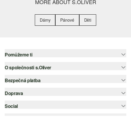
MORE ABOUT S.OLIVER
Dámy
Pánové
Děti
Pomůžeme ti
O společnosti s.Oliver
Nápověda – často kladené otázky
Nápověda k velikostem
Bezpečná platba
Newsletter
Vrácení zboží
s.Oliver Group
Doprava
Platební karta
Nejlepší kategorie
Kariéra
PayPal
Social
Česká pošta
Wish list
Klarna
instagram
Udržitelnost
Dobírka
facebook