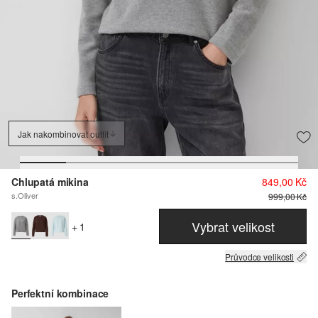
Jak nakombinovat outfit
Chlupatá mikina
849,00 Kč
s.Oliver
999,00 Kč
Vybrat velikost
+ 1
Průvodce velikosti
Perfektní kombinace