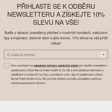
PŘIHLASTE SE K ODBĚRU
NEWSLETTERU A ZÍSKEJTE 10%
SLEVU NA VŠE!
Buďte v obraze: pravidlený přehled o modních trendech, exkluzivní
tipy a inspirace, slevové akce a jako bonus, 10% sleva na váš příští
nákup!
Ano, souhlasím se
pro zasílání newsletteru
zásadami ochrany osobních údajů
společnosti s.Oliver Bernd Freier GmbH & Co. KG a chci dostávat informace o
nabídkách a výrobcích na míru a souhlasím s tím, aby mi společnost s.Oliver
Bernd Freier GmbH & Co. KG za tímto účelem vytvořila uživatelský profil pro
všechna používaná zařízení.