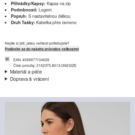
Přihrádky/kapsy:
Kapsa na zip
Podrobnosti:
Logem
Popruh:
S nastavitelnou délkou
Druh Tašky:
Kabelka přes rameno
Nejste si jisti, jakou velikost potřebujete?
Podívejte se do našeho průvodce velikostmi
EAN: 4099977104626
Číslo položky: 2162375.8013.ONESIZE
Materiál a péče
Doprava & vrácení
Podšívka:
Keprová podšívka
Informace o přepravě
Materiál:
Nepravá kůže
Vaše objednávka bude odeslána do 4-8 pracovních dnů
prostřednictvím společnosti Česká pošta. Náklady na dopravu pro
standardní doručení jsou 119,00 Kč .
Vrácení zboží