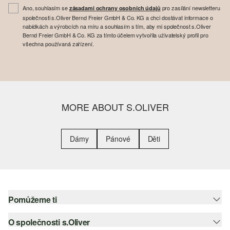
Ano, souhlasím se
pro zasílání newsletteru
zásadami ochrany osobních údajů
společnosti s.Oliver Bernd Freier GmbH & Co. KG a chci dostávat informace o
nabídkách a výrobcích na míru a souhlasím s tím, aby mi společnost s.Oliver
Bernd Freier GmbH & Co. KG za tímto účelem vytvořila uživatelský profil pro
všechna používaná zařízení.
MORE ABOUT S.OLIVER
Dámy
Pánové
Děti
Pomůžeme ti
O společnosti s.Oliver
Nápověda – často kladené otázky