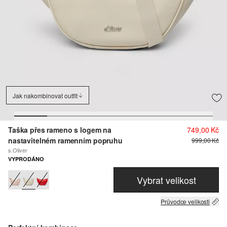
Jak nakombinovat outfit
Taška přes rameno s logem na
749,00 Kč
nastavitelném ramenním popruhu
999,00 Kč
s.Oliver
VYPRODÁNO
Vybrat velikost
Průvodce velikosti