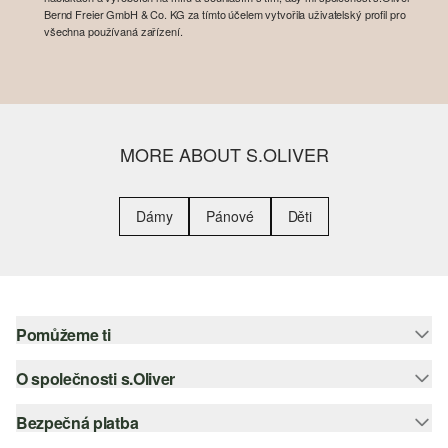
Bernd Freier GmbH & Co. KG za tímto účelem vytvořila uživatelský profil pro
všechna používaná zařízení.
MORE ABOUT S.OLIVER
Dámy
Pánové
Děti
Pomůžeme ti
O společnosti s.Oliver
Nápověda – často kladené otázky
Nápověda k velikostem
Bezpečná platba
Newsletter
Vrácení zboží