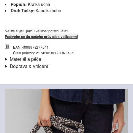
Popruh:
Krátká ucha
Druh Tašky:
Kabelka hobo
Nejste si jisti, jakou velikost potřebujete?
Podívejte se do našeho průvodce velikostmi
EAN: 4099978277541
Číslo položky: 2174502.82B0.ONESIZE
Materiál a péče
Doprava & vrácení
Podšívka:
Tkanina
Informace o přepravě
Materiál:
nylon
Vaše objednávka bude odeslána do 4-8 pracovních dnů
prostřednictvím společnosti Česká pošta. Náklady na dopravu pro
standardní doručení jsou 119,00 Kč .
Vrácení zboží
Nelze bělit chlórem
Své zboží nám můžete bezplatně vrátit do 14 dnů.