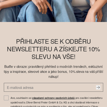
PŘIHLASTE SE K ODBĚRU
NEWSLETTERU A ZÍSKEJTE 10%
SLEVU NA VŠE!
Buďte v obraze: pravidlený přehled o modních trendech, exkluzivní
tipy a inspirace, slevové akce a jako bonus, 10% sleva na váš příští
nákup!
Ano, souhlasím se
pro zasílání newsletteru
zásadami ochrany osobních údajů
společnosti s.Oliver Bernd Freier GmbH & Co. KG a chci dostávat informace o
nabídkách a výrobcích na míru a souhlasím s tím, aby mi společnost s.Oliver