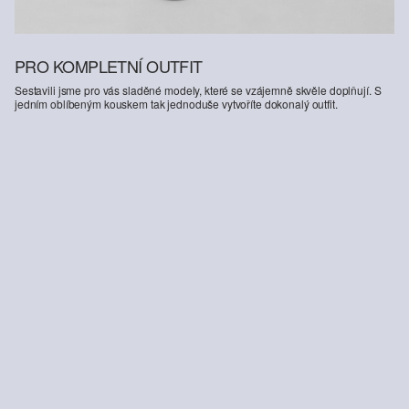
PRO KOMPLETNÍ OUTFIT
Sestavili jsme pro vás sladěné modely, které se vzájemně skvěle doplňují. S
jedním oblíbeným kouskem tak jednoduše vytvoříte dokonalý outfit.
-50%
-20%
Džínová halenka se skrytou knoflíkovou légou
Oříznuté džíny Suri / Regular Fit / Mid Rise / Wide Leg / 360° Denim