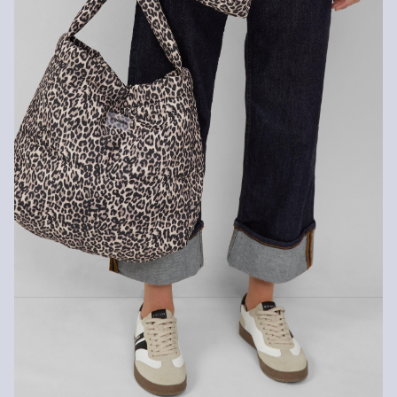
Nesušit v sušičce
Nelze chemicky čistit
Nežehlit
Neprat