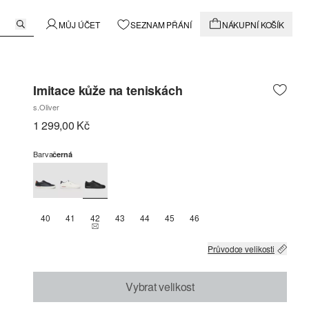
MŮJ ÚČET
SEZNAM PŘÁNÍ
NÁKUPNÍ KOŠÍK
Imitace kůže na teniskách
s.Oliver
1 299,00 Kč
Barva
černá
40
41
42
43
44
45
46
THIS SIZE IS CURRENTLY OUT OF STOCK
Průvodce velikosti
Vybrat velikost