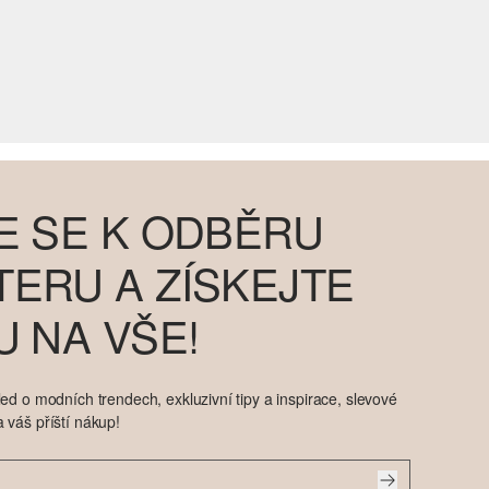
E SE K ODBĚRU
ERU A ZÍSKEJTE
U NA VŠE!
ed o modních trendech, exkluzivní tipy a inspirace, slevové
 váš příští nákup!