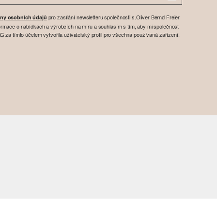
pro zasílání newsletteru společnosti s.Oliver Bernd Freier
ny osobních údajů
rmace o nabídkách a výrobcích na míru a souhlasím s tím, aby mi společnost
 za tímto účelem vytvořila uživatelský profil pro všechna používaná zařízení.