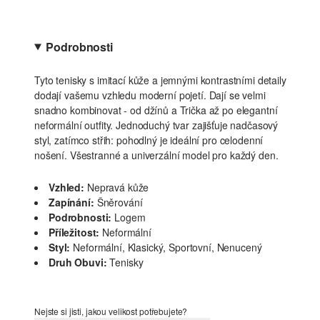
Podrobnosti
Tyto tenisky s imitací kůže a jemnými kontrastními detaily
dodají vašemu vzhledu moderní pojetí. Dají se velmi
snadno kombinovat - od džínů a Trička až po elegantní
neformální outfity. Jednoduchý tvar zajišťuje nadčasový
styl, zatímco střih: pohodlný je ideální pro celodenní
nošení. Všestranné a univerzální model pro každý den.
Vzhled:
Nepravá kůže
Zapínání:
Šněrování
Podrobnosti:
Logem
Příležitost:
Neformální
Styl:
Neformální, Klasický, Sportovní, Nenucený
Druh Obuvi:
Tenisky
Nejste si jisti, jakou velikost potřebujete?