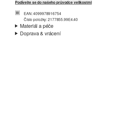
Podívejte se do našeho průvodce velikostmi
EAN: 4099978916754
Číslo položky: 2177855.99E4.40
Materiál a péče
Doprava & vrácení
Charakteristika:
Hladké
Informace o přepravě
Materiál:
Syntetika, Nepravá kůže
Vaše objednávka bude odeslána do 4-8 pracovních dnů
prostřednictvím společnosti Česká pošta. Náklady na
dopravu pro standardní doručení jsou 119,00 Kč .
Vrácení zboží
Své zboží nám můžete bezplatně vrátit do 14 dnů.