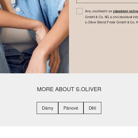
Ano, souhlasím se
zásadami ochra
GmbH & Co. KG a chci dostávat info
s.Oliver Bernd Freier GmbH & Co. KG
MORE ABOUT S.OLIVER
Dámy
Pánové
Děti