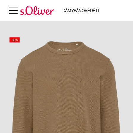
DÁMY
PÁNOVÉ
DĚTI
-33%