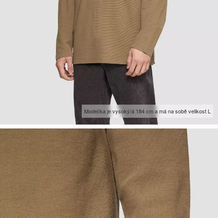
Model/ka je vysoký/á 184 cm a má na sobě velikost L