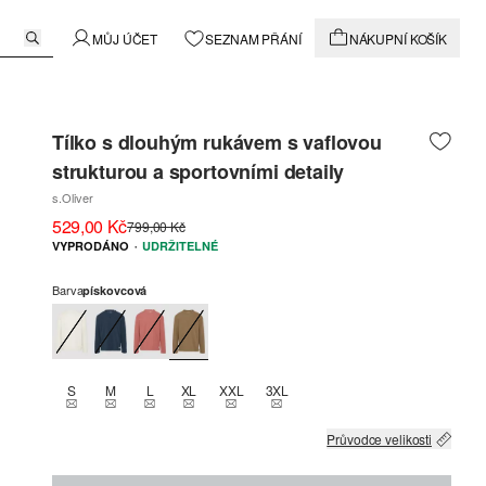
MŮJ ÚČET
SEZNAM PŘÁNÍ
NÁKUPNÍ KOŠÍK
Tílko s dlouhým rukávem s vaflovou
strukturou a sportovními detaily
s.Oliver
529,00 Kč
799,00 Kč
·
VYPRODÁNO
UDRŽITELNÉ
Barva
pískovcová
S
M
L
XL
XXL
3XL
THIS SIZE IS CURRENTLY OUT OF STOCK
THIS SIZE IS CURRENTLY OUT OF STOCK
THIS SIZE IS CURRENTLY OUT OF STOCK
THIS SIZE IS CURRENTLY OUT OF STOCK
THIS SIZE IS CURRENTLY OUT OF STOCK
THIS SIZE IS CURRENTLY OUT OF
Průvodce velikosti