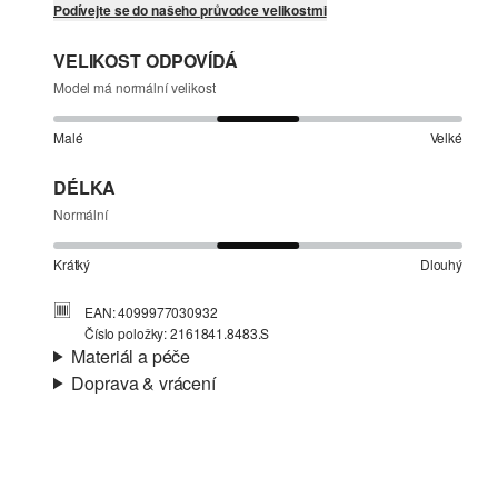
Podívejte se do našeho průvodce velikostmi
VELIKOST ODPOVÍDÁ
Model má normální velikost
Malé
Velké
DÉLKA
Normální
Krátký
Dlouhý
EAN: 4099977030932
Číslo položky: 2161841.8483.S
Materiál a péče
Doprava & vrácení
Materiál:
Žerzej, Vaflové piké
Informace o přepravě
Materiál:
Bavlna
Vaše objednávka bude odeslána do 4-8 pracovních dnů
prostřednictvím společnosti Česká pošta. Náklady na