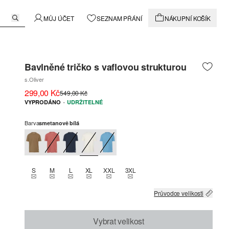
MŮJ ÚČET
SEZNAM PŘÁNÍ
NÁKUPNÍ KOŠÍK
Bavlněné tričko s vaflovou strukturou
s.Oliver
299,00 Kč
549,00 Kč
·
VYPRODÁNO
UDRŽITELNÉ
Barva
smetanově bílá
S
M
L
XL
XXL
3XL
THIS SIZE IS CURRENTLY OUT OF STOCK
THIS SIZE IS CURRENTLY OUT OF STOCK
THIS SIZE IS CURRENTLY OUT OF STOCK
THIS SIZE IS CURRENTLY OUT OF STOCK
THIS SIZE IS CURRENTLY OUT OF STOCK
THIS SIZE IS CURRENTLY OUT OF
Průvodce velikosti
Vybrat velikost