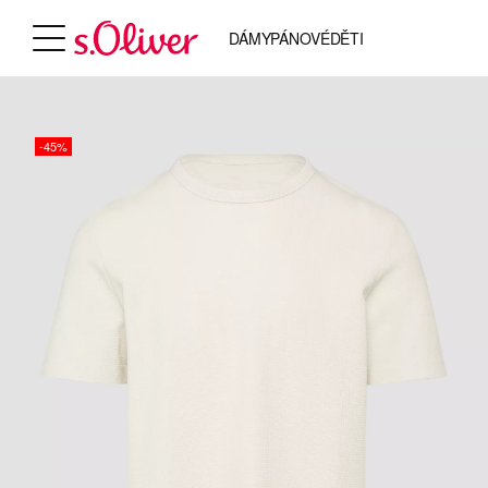
DÁMY
PÁNOVÉ
DĚTI
-45%