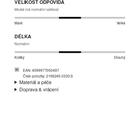
VELIKOST ODPOVÍDÁ
Model má normální velikost
Malé
Velké
DÉLKA
Normální
Krátký
Dlouhý
EAN: 4099977050497
Číslo položky: 2166245.0330.S
Materiál a péče
Doprava & vrácení
Materiál:
Žerzej
Informace o přepravě
Materiál:
Bavlna
Vaše objednávka bude odeslána do 4-8 pracovních dnů
prostřednictvím společnosti Česká pošta. Náklady na
dopravu pro standardní doručení jsou 119,00 Kč .