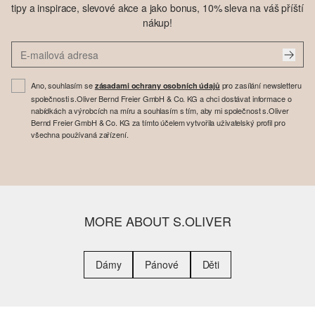
tipy a inspirace, slevové akce a jako bonus, 10% sleva na váš příští
nákup!
Ano, souhlasím se
pro zasílání newsletteru
zásadami ochrany osobních údajů
společnosti s.Oliver Bernd Freier GmbH & Co. KG a chci dostávat informace o
nabídkách a výrobcích na míru a souhlasím s tím, aby mi společnost s.Oliver
Bernd Freier GmbH & Co. KG za tímto účelem vytvořila uživatelský profil pro
všechna používaná zařízení.
MORE ABOUT S.OLIVER
Dámy
Pánové
Děti