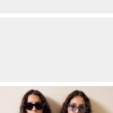
Praní v pračce na 40 °
Žehlit při střední teplotě
Vlákna s certifikátem udržitelnosti
V oblasti vláken s certifikátem udržitelnosti používáme přírodní
vlákna z obnovitelných zdrojů. Pěstování surovin k jejich výrobě je
šetrné ke zdrojům.
Podpora Better Cotton: Když se rozhodnete pro naše výrobky z
bavlny, podpoříte tím naši investici do úsilí organizace Better
Cotton pomáhat komunitám, aby se zachovaly a prosperovaly. A
zároveň podpoříte jejich snahu chránit a obnovovat životní
prostředí. Organizace Better Cotton podporuje zemědělské
komunity ze sociálního, ekologického a ekonomického hlediska
tak, že školí zemědělce v oblasti udržitelnějších zemědělských
metod. Tento výrobek byl vyroben systémem hmotnostní bilance, a
proto bavlnu Better Cotton nemusí obsahovat. Další informace
najdete na
soliver-group.com