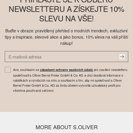
NEWSLETTERU A ZÍSKEJTE 10%
SLEVU NA VŠE!
Buďte v obraze: pravidlený přehled o modních trendech, exkluzivní
tipy a inspirace, slevové akce a jako bonus, 10% sleva na váš příští
nákup!
Ano, souhlasím se
pro zasílání newsletteru
zásadami ochrany osobních údajů
společnosti s.Oliver Bernd Freier GmbH & Co. KG a chci dostávat informace o
nabídkách a výrobcích na míru a souhlasím s tím, aby mi společnost s.Oliver
Bernd Freier GmbH & Co. KG za tímto účelem vytvořila uživatelský profil pro
všechna používaná zařízení.
MORE ABOUT S.OLIVER