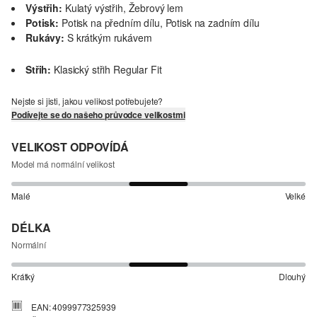
Výstřih:
Kulatý výstřih, Žebrový lem
Potisk:
Potisk na předním dílu, Potisk na zadním dílu
Rukávy:
S krátkým rukávem
Střih:
Klasický střih Regular Fit
Nejste si jisti, jakou velikost potřebujete?
Podívejte se do našeho průvodce velikostmi
VELIKOST ODPOVÍDÁ
Model má normální velikost
Malé
Velké
DÉLKA
Normální
Krátký
Dlouhý
EAN: 4099977325939