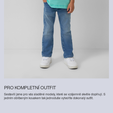
vlákna z obnovitelných zdrojů. Pěstování surovin k jejich výrobě je
šetrné ke zdrojům.
Podpora Better Cotton: Když se rozhodnete pro naše výrobky z
bavlny, podpoříte tím naši investici do úsilí organizace Better
Cotton pomáhat komunitám, aby se zachovaly a prosperovaly. A
zároveň podpoříte jejich snahu chránit a obnovovat životní
prostředí. Organizace Better Cotton podporuje zemědělské
komunity ze sociálního, ekologického a ekonomického hlediska
tak, že školí zemědělce v oblasti udržitelnějších zemědělských
metod. Tento výrobek byl vyroben systémem hmotnostní bilance, a
proto bavlnu Better Cotton nemusí obsahovat. Další informace
najdete na
soliver-group.com
PRO KOMPLETNÍ OUTFIT
Sestavili jsme pro vás sladěné modely, které se vzájemně skvěle doplňují. S
jedním oblíbeným kouskem tak jednoduše vytvoříte dokonalý outfit.