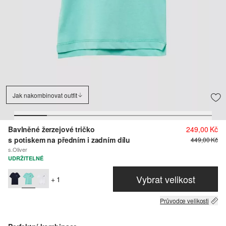
Jak nakombinovat outfit
Bavlněné žerzejové tričko
249,00 Kč
s potiskem na předním i zadním dílu
449,00 Kč
s.Oliver
UDRŽITELNÉ
Vybrat velikost
+ 1
Průvodce velikosti