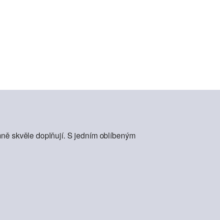
mně skvěle doplňují. S jedním oblíbeným