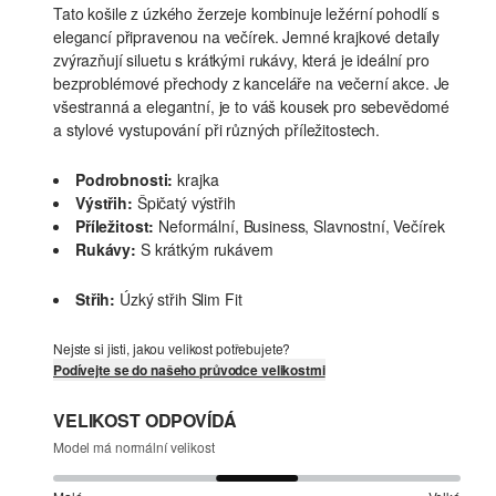
Tato košile z úzkého žerzeje kombinuje ležérní pohodlí s
elegancí připravenou na večírek. Jemné krajkové detaily
zvýrazňují siluetu s krátkými rukávy, která je ideální pro
bezproblémové přechody z kanceláře na večerní akce. Je
všestranná a elegantní, je to váš kousek pro sebevědomé
a stylové vystupování při různých příležitostech.
Podrobnosti:
krajka
Výstřih:
Špičatý výstřih
Příležitost:
Neformální, Business, Slavnostní, Večírek
Rukávy:
S krátkým rukávem
Střih:
Úzký střih Slim Fit
Nejste si jisti, jakou velikost potřebujete?
Podívejte se do našeho průvodce velikostmi
VELIKOST ODPOVÍDÁ
Model má normální velikost