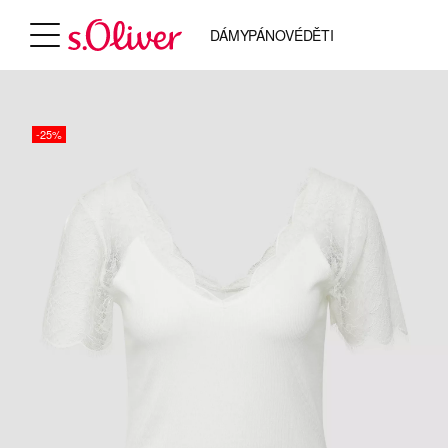
DÁMY
PÁNOVÉ
DĚTI
-25%