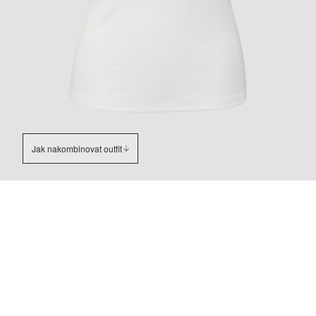
Jak nakombinovat outfit