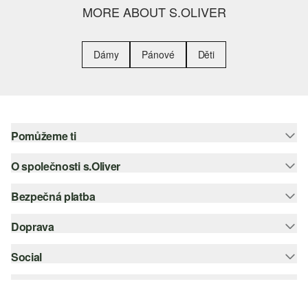
MORE ABOUT S.OLIVER
Dámy
Pánové
Děti
Pomůžeme ti
O společnosti s.Oliver
Nápověda – často kladené otázky
Nápověda k velikostem
Bezpečná platba
Newsletter
Vrácení zboží
s.Oliver Group
Doprava
Platební karta
Nejlepší kategorie
Kariéra
PayPal
Social
Česká pošta
Wish list
Klarna
instagram
Udržitelnost
Dobírka