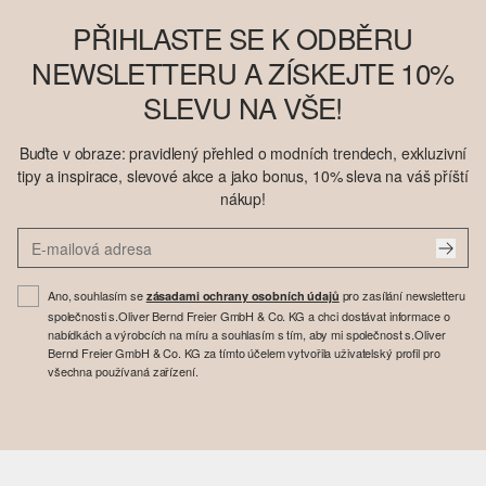
PŘIHLASTE SE K ODBĚRU
NEWSLETTERU A ZÍSKEJTE 10%
SLEVU NA VŠE!
Buďte v obraze: pravidlený přehled o modních trendech, exkluzivní
tipy a inspirace, slevové akce a jako bonus, 10% sleva na váš příští
nákup!
Ano, souhlasím se
pro zasílání newsletteru
zásadami ochrany osobních údajů
společnosti s.Oliver Bernd Freier GmbH & Co. KG a chci dostávat informace o
nabídkách a výrobcích na míru a souhlasím s tím, aby mi společnost s.Oliver
Bernd Freier GmbH & Co. KG za tímto účelem vytvořila uživatelský profil pro
všechna používaná zařízení.