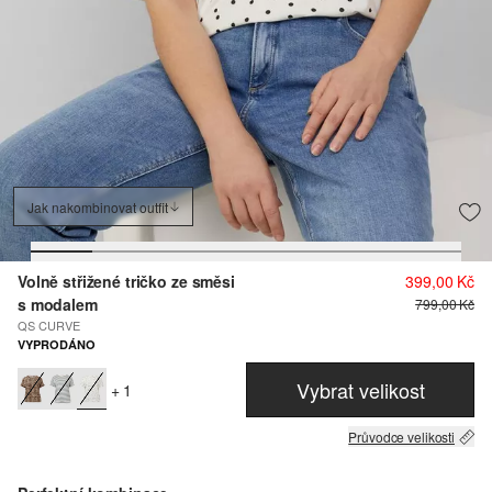
Jak nakombinovat outfit
Volně střižené tričko ze směsi
399,00 Kč
s modalem
799,00 Kč
QS CURVE
VYPRODÁNO
Vybrat velikost
+ 1
Průvodce velikosti