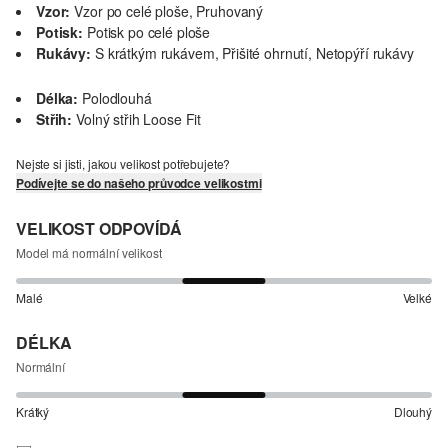
Vzor:
Vzor po celé ploše, Pruhovaný
Potisk:
Potisk po celé ploše
Rukávy:
S krátkým rukávem, Přišité ohrnutí, Netopýří rukávy
Délka:
Polodlouhá
Střih:
Volný střih Loose Fit
Nejste si jisti, jakou velikost potřebujete?
Podívejte se do našeho průvodce velikostmi
VELIKOST ODPOVÍDÁ
Model má normální velikost
Malé
Velké
DÉLKA
Normální
Krátký
Dlouhý