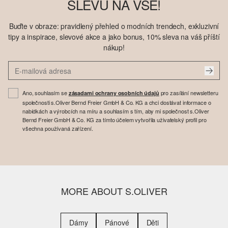
SLEVU NA VŠE!
Buďte v obraze: pravidlený přehled o modních trendech, exkluzivní
tipy a inspirace, slevové akce a jako bonus, 10% sleva na váš příští
nákup!
Ano, souhlasím se
pro zasílání newsletteru
zásadami ochrany osobních údajů
společnosti s.Oliver Bernd Freier GmbH & Co. KG a chci dostávat informace o
nabídkách a výrobcích na míru a souhlasím s tím, aby mi společnost s.Oliver
Bernd Freier GmbH & Co. KG za tímto účelem vytvořila uživatelský profil pro
všechna používaná zařízení.
MORE ABOUT S.OLIVER
Dámy
Pánové
Děti