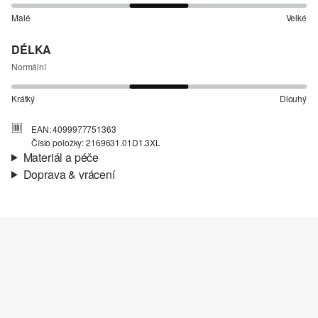
Malé
Velké
DÉLKA
Normální
Krátký
Dlouhý
EAN: 4099977751363
Číslo položky: 2169631.01D1.3XL
Materiál a péče
Doprava & vrácení
Materiál:
Žerzej
Informace o přepravě
Materiál:
Bavlna
Vaše objednávka bude odeslána do 4-8 pracovních dnů
prostřednictvím společnosti Česká pošta. Náklady na dopravu pro
standardní doručení jsou 119,00 Kč .
Vrácení zboží
Nelze bělit chlórem