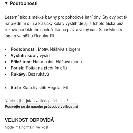
Podrobnosti
Ležérní tílko z měkké bavlny pro pohodové letní dny. Stylový potisk
na předním dílu a klasický kulatý výstřih dělají z tohoto trička bez
rukávů perfektního společníka na pláž a volný čas. S našivkou s
logem ve střihu Regular Fit.
Podrobnosti:
Motiv, Nášivka s logem
Výstřih:
Kulatý výstřih
Příležitost:
Neformální, Plážová móda
Potisk:
Potisk na předním dílu
Rukávy:
Bez rukávů
Střih:
Klasický střih Regular Fit
Nejste si jisti, jakou velikost potřebujete?
Podívejte se do našeho průvodce velikostmi
VELIKOST ODPOVÍDÁ
Model má normální velikost