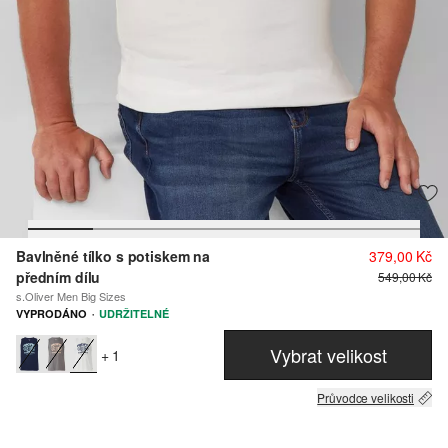
Bavlněné tílko s potiskem na
379,00 Kč
předním dílu
549,00 Kč
s.Oliver Men Big Sizes
·
VYPRODÁNO
UDRŽITELNÉ
Vybrat velikost
+ 1
Průvodce velikosti