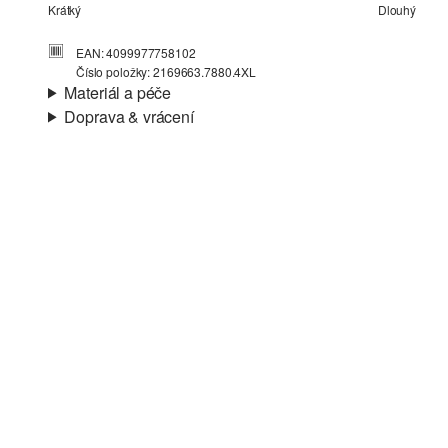
Krátký
Dlouhý
EAN: 4099977758102
Číslo položky: 2169663.7880.4XL
Materiál a péče
Doprava & vrácení
Materiál:
Bavlna
Informace o přepravě
Vaše objednávka bude odeslána do 4-8 pracovních dnů
prostřednictvím společnosti Česká pošta. Náklady na
dopravu pro standardní doručení jsou 119,00 Kč .
Vrácení zboží
Nelze bělit chlórem
Šetrné praní v pračce na 30 °
Své zboží nám můžete bezplatně vrátit do 14 dnů.
Nelze chemicky čistit
Žehlit při střední teplotě
Sušení při nízké teplotě