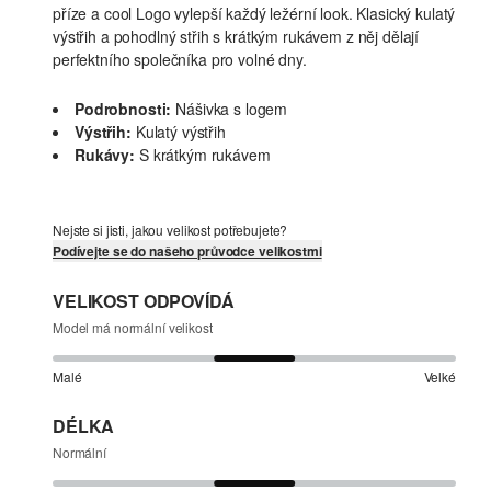
příze a cool Logo vylepší každý ležérní look. Klasický kulatý
výstřih a pohodlný střih s krátkým rukávem z něj dělají
perfektního společníka pro volné dny.
Podrobnosti:
Nášivka s logem
Výstřih:
Kulatý výstřih
Rukávy:
S krátkým rukávem
Nejste si jisti, jakou velikost potřebujete?
Podívejte se do našeho průvodce velikostmi
VELIKOST ODPOVÍDÁ
Model má normální velikost
Malé
Velké
DÉLKA
Normální