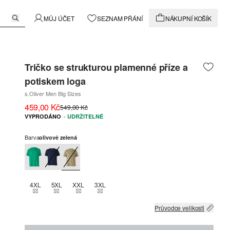
MŮJ ÚČET
SEZNAM PŘÁNÍ
NÁKUPNÍ KOŠÍK
Tričko se strukturou plamenné příze a
potiskem loga
s.Oliver Men Big Sizes
459,00 Kč
549,00 Kč
·
VYPRODÁNO
UDRŽITELNÉ
Barva
olivově zelená
4XL
5XL
XXL
3XL
THIS SIZE IS CURRENTLY OUT OF STOCK
THIS SIZE IS CURRENTLY OUT OF STOCK
THIS SIZE IS CURRENTLY OUT OF STOCK
THIS SIZE IS CURRENTLY OUT OF STOCK
Průvodce velikosti