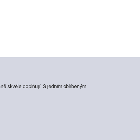
mně skvěle doplňují. S jedním oblíbeným