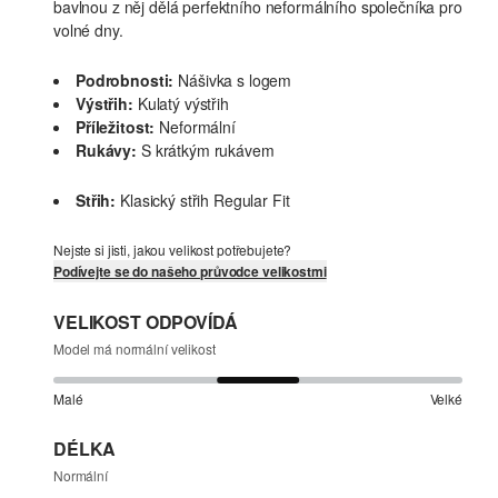
bavlnou z něj dělá perfektního neformálního společníka pro
volné dny.
Podrobnosti:
Nášivka s logem
Výstřih:
Kulatý výstřih
Příležitost:
Neformální
Rukávy:
S krátkým rukávem
Střih:
Klasický střih Regular Fit
Nejste si jisti, jakou velikost potřebujete?
Podívejte se do našeho průvodce velikostmi
VELIKOST ODPOVÍDÁ
Model má normální velikost
Malé
Velké
DÉLKA
Normální