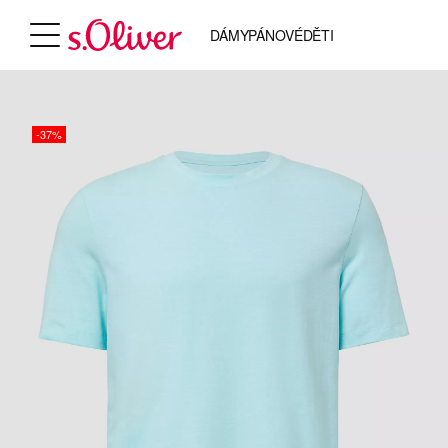
DÁMY
PÁNOVÉ
DĚTI
-37%