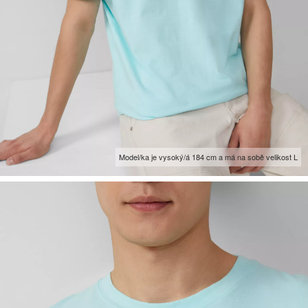
Model/ka je vysoký/á 184 cm a má na sobě velikost L