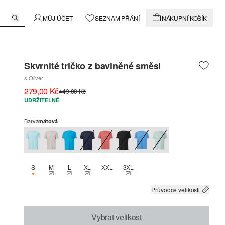
MŮJ ÚČET
SEZNAM PŘÁNÍ
NÁKUPNÍ KOŠÍK
Skvrnité tričko z bavlněné směsi
s.Oliver
279,00 Kč
449,00 Kč
UDRŽITELNÉ
Barva
mátová
S
M
L
XL
XXL
3XL
K DISPOZICI POUZE 3
THIS SIZE IS CURRENTLY OUT OF STOCK
THIS SIZE IS CURRENTLY OUT OF STOCK
THIS SIZE IS CURRENTLY OUT OF STOCK
THIS SIZE IS CURRENTLY OUT OF
Průvodce velikosti
Vybrat velikost