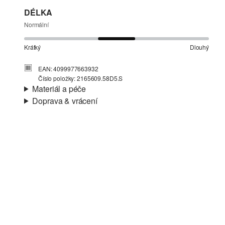
DÉLKA
Normální
Krátký
Dlouhý
EAN: 4099977663932
Číslo položky: 2165609.58D5.S
Materiál a péče
Doprava & vrácení
Materiál:
Žerzej, Žíhaná příze
Informace o přepravě
Charakteristika:
Jemné, Lehké
Materiál:
Bavlna
Vaše objednávka bude odeslána do 4-8 pracovních dnů
prostřednictvím společnosti Česká pošta. Náklady na
dopravu pro standardní doručení jsou 119,00 Kč .
Vrácení zboží
Své zboží nám můžete bezplatně vrátit do 14 dnů.
Nelze bělit chlórem