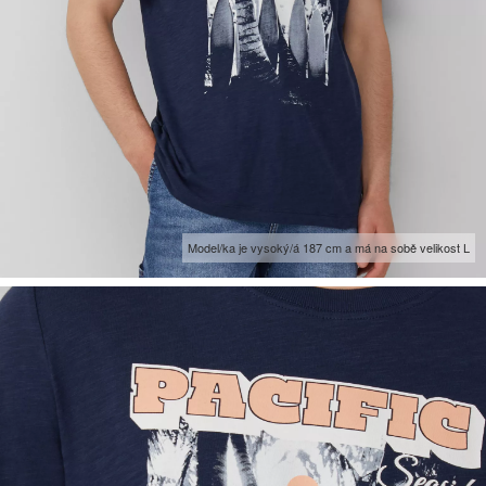
Model/ka je vysoký/á 187 cm a má na sobě velikost L