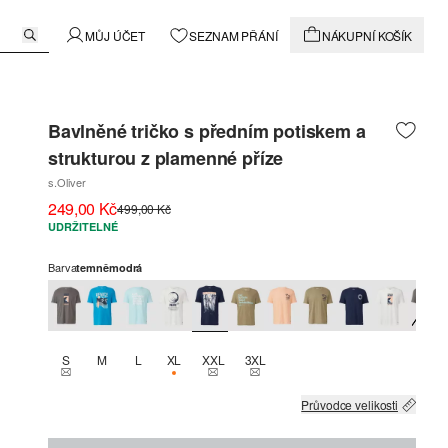
MŮJ ÚČET
SEZNAM PŘÁNÍ
NÁKUPNÍ KOŠÍK
Bavlněné tričko s předním potiskem a
strukturou z plamenné příze
s.Oliver
249,00 Kč
499,00 Kč
UDRŽITELNÉ
Barva
temněmodrá
S
M
L
XL
XXL
3XL
THIS SIZE IS CURRENTLY OUT OF STOCK
K DISPOZICI POUZE 3
THIS SIZE IS CURRENTLY OUT OF STOCK
THIS SIZE IS CURRENTLY OUT OF
Průvodce velikosti