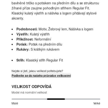
bavlněné tričko s potiskem na předním dílu a se strukturou
žíhané příze zaujme pohodlným střihem Regular Fit.
Klasický kulatý výstřih a nášivka s logem přidávají stylové
akcenty.
Podrobnosti:
Motiv, Žebrový lem, Nášivka s logem
Výstřih:
Kulatý výstřih
Příležitost:
Neformální
Potisk:
Potisk na předním dílu
Rukávy:
S krátkým rukávem
Střih:
Klasický střih Regular Fit
Nejste si jisti, jakou velikost potřebujete?
Podívejte se do našeho průvodce velikostmi
VELIKOST ODPOVÍDÁ
Model má normální velikost
Malé
Velké