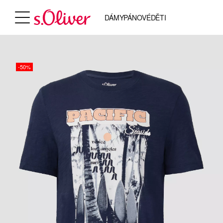
DÁMY
PÁNOVÉ
DĚTI
-50%