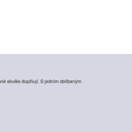
mně skvěle doplňují. S jedním oblíbeným