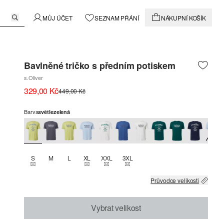
MŮJ ÚČET
SEZNAM PŘÁNÍ
NÁKUPNÍ KOŠÍK
Bavlněné tričko s předním potiskem
s.Oliver
329,00 Kč
449,00 Kč
Barva
světlezelená
S
M
L
XL
XXL
3XL
THIS SIZE IS CURRENTLY OUT OF STOCK
THIS SIZE IS CURRENTLY OUT OF STOCK
THIS SIZE IS CURRENTLY OUT OF STOCK
THIS SIZE IS CURRENTLY OUT OF
Průvodce velikosti
Vybrat velikost