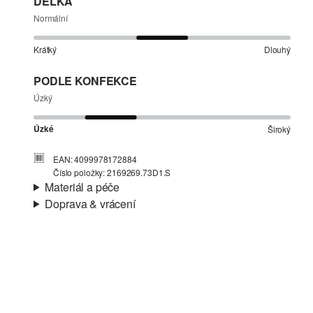
DÉLKA
Normální
Krátký
Dlouhý
PODLE KONFEKCE
Úzký
Úzké
Široký
EAN: 4099978172884
Číslo položky: 2169269.73D1.S
Materiál a péče
Doprava & vrácení
Materiál:
Žerzej
Informace o přepravě
Charakteristika:
Lehké
Materiál:
Bavlna
Vaše objednávka bude odeslána do 4-8 pracovních dnů
prostřednictvím společnosti Česká pošta. Náklady na
dopravu pro standardní doručení jsou 119,00 Kč .