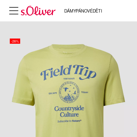
DÁMY
PÁNOVÉ
DĚTI
-26%