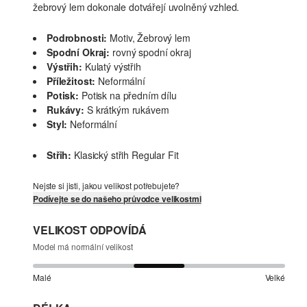
žebrový lem dokonale dotvářejí uvolněný vzhled.
Podrobnosti:
Motiv, Žebrový lem
Spodní Okraj:
rovný spodní okraj
Výstřih:
Kulatý výstřih
Příležitost:
Neformální
Potisk:
Potisk na předním dílu
Rukávy:
S krátkým rukávem
Styl:
Neformální
Střih:
Klasický střih Regular Fit
Nejste si jisti, jakou velikost potřebujete?
Podívejte se do našeho průvodce velikostmi
VELIKOST ODPOVÍDÁ
Model má normální velikost
Malé
Velké