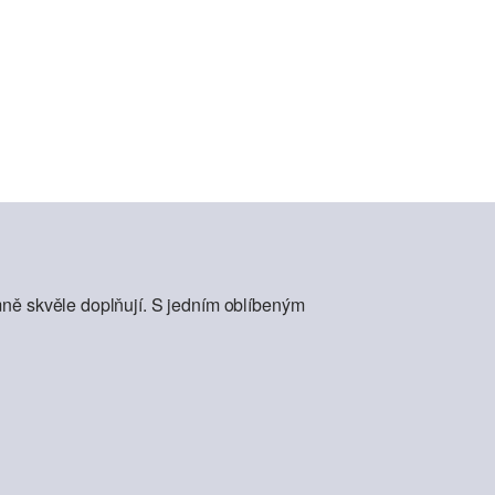
mně skvěle doplňují. S jedním oblíbeným