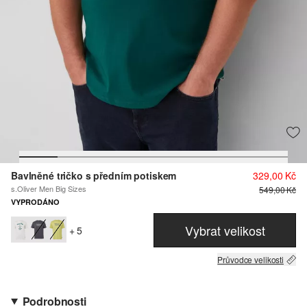
Bavlněné tričko s předním potiskem
329,00 Kč
s.Oliver Men Big Sizes
549,00 Kč
VYPRODÁNO
Vybrat velikost
+ 5
Průvodce velikosti
Podrobnosti