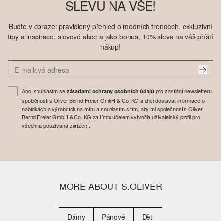
SLEVU NA VŠE!
Buďte v obraze: pravidlený přehled o modních trendech, exkluzivní
tipy a inspirace, slevové akce a jako bonus, 10% sleva na váš příští
nákup!
Ano, souhlasím se
pro zasílání newsletteru
zásadami ochrany osobních údajů
společnosti s.Oliver Bernd Freier GmbH & Co. KG a chci dostávat informace o
nabídkách a výrobcích na míru a souhlasím s tím, aby mi společnost s.Oliver
Bernd Freier GmbH & Co. KG za tímto účelem vytvořila uživatelský profil pro
všechna používaná zařízení.
MORE ABOUT S.OLIVER
Dámy
Pánové
Děti