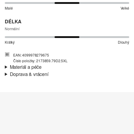
Malé
Velké
DÉLKA
Normální
Krátký
Dlouhý
EAN: 4099978279675
Číslo položky: 2173859.79D2.5XL
Materiál a péče
Doprava & vrácení
Materiál:
Žerzej
Informace o přepravě
Charakteristika:
Lehké
Materiál:
Bavlna
Vaše objednávka bude odeslána do 4-8 pracovních dnů
prostřednictvím společnosti Česká pošta. Náklady na dopravu pro
standardní doručení jsou 119,00 Kč .
Vrácení zboží