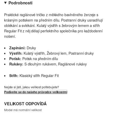
Podrobnosti
Praktické raglánové tričko z měkkého bavlněného žerzeje s
krásným potiskem na předním dílu. Postranní druky usnadňují
oblékání a svlékání. Kulatý výstřih s žebrovým lemem a střih
Regular Fit z něj dělají perfektního společníka pro každodenní
nošení.
Zapínání:
Druky
Výstřih:
Kulatý výstřih, Žebrový lem, Postranní druky
Potisk:
Potisk na předním dílu
Rukávy:
S dlouhým rukávem, Raglánové rukávy
Střih:
Klasický střih Regular Fit
Nejste si jisti, jakou velikost potřebujete?
Podívejte se do našeho průvodce velikostmi
VELIKOST ODPOVÍDÁ
Model má normální velikost