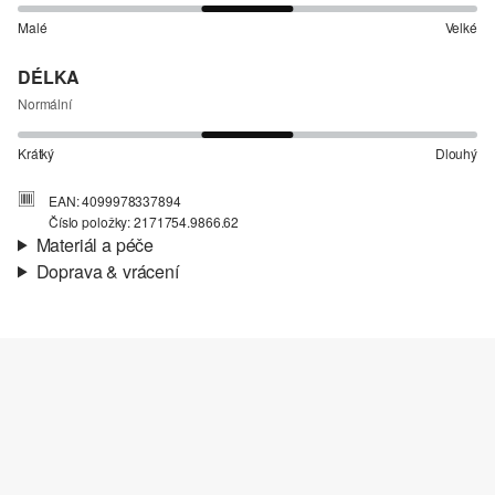
Malé
Velké
DÉLKA
Normální
Krátký
Dlouhý
EAN: 4099978337894
Číslo položky: 2171754.9866.62
Materiál a péče
Doprava & vrácení
Materiál:
Žerzej
Informace o přepravě
Charakteristika:
Měkké
Materiál:
Bavlna
Vaše objednávka bude odeslána do 4-8 pracovních dnů
prostřednictvím společnosti Česká pošta. Náklady na dopravu pro
standardní doručení jsou 119,00 Kč .
Vrácení zboží