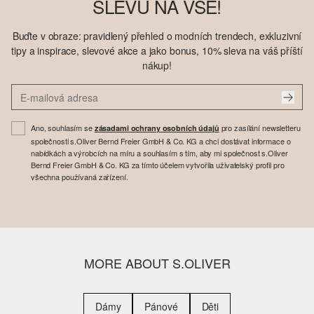
SLEVU NA VŠE!
Buďte v obraze: pravidlený přehled o modních trendech, exkluzivní
tipy a inspirace, slevové akce a jako bonus, 10% sleva na váš příští
nákup!
Ano, souhlasím se
pro zasílání newsletteru
zásadami ochrany osobních údajů
společnosti s.Oliver Bernd Freier GmbH & Co. KG a chci dostávat informace o
nabídkách a výrobcích na míru a souhlasím s tím, aby mi společnost s.Oliver
Bernd Freier GmbH & Co. KG za tímto účelem vytvořila uživatelský profil pro
všechna používaná zařízení.
MORE ABOUT S.OLIVER
Dámy
Pánové
Děti