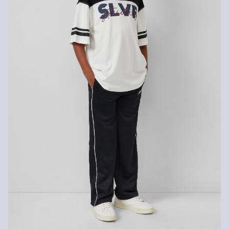
Praní v pračce na 30 °
Žehlit při střední teplotě
Sušení při nízké teplotě