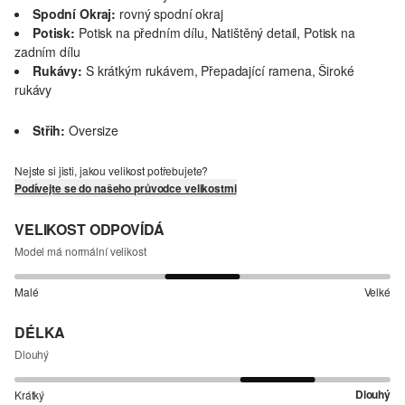
Spodní Okraj:
rovný spodní okraj
Potisk:
Potisk na předním dílu, Natištěný detail, Potisk na
zadním dílu
Rukávy:
S krátkým rukávem, Přepadající ramena, Široké
rukávy
Střih:
Oversize
Nejste si jisti, jakou velikost potřebujete?
Podívejte se do našeho průvodce velikostmi
VELIKOST ODPOVÍDÁ
Model má normální velikost
Malé
Velké
DÉLKA
Dlouhý
Dlouhý
Krátký