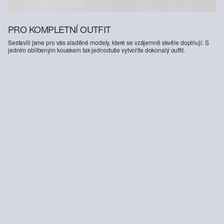
PRO KOMPLETNÍ OUTFIT
Sestavili jsme pro vás sladěné modely, které se vzájemně skvěle doplňují. S
jedním oblíbeným kouskem tak jednoduše vytvoříte dokonalý outfit.
-43%
Kalhoty na běhání ze sportovní teplákoviny se širokými nohavicemi