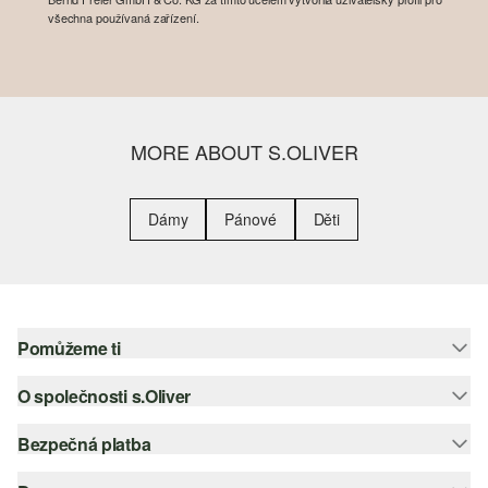
všechna používaná zařízení.
MORE ABOUT S.OLIVER
Dámy
Pánové
Děti
Pomůžeme ti
O společnosti s.Oliver
Nápověda – často kladené otázky
Nápověda k velikostem
Bezpečná platba
Newsletter
Vrácení zboží
s.Oliver Group