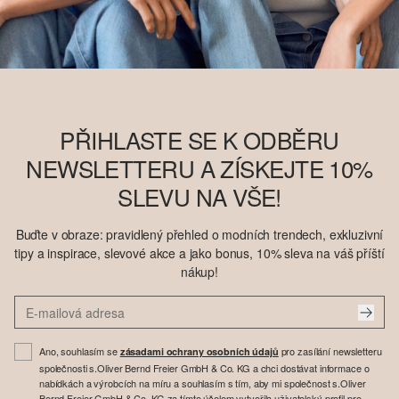
PŘIHLASTE SE K ODBĚRU
NEWSLETTERU A ZÍSKEJTE 10%
SLEVU NA VŠE!
Buďte v obraze: pravidlený přehled o modních trendech, exkluzivní
tipy a inspirace, slevové akce a jako bonus, 10% sleva na váš příští
nákup!
Ano, souhlasím se
pro zasílání newsletteru
zásadami ochrany osobních údajů
společnosti s.Oliver Bernd Freier GmbH & Co. KG a chci dostávat informace o
nabídkách a výrobcích na míru a souhlasím s tím, aby mi společnost s.Oliver
Bernd Freier GmbH & Co. KG za tímto účelem vytvořila uživatelský profil pro