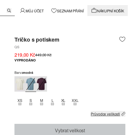
MŮJ ÚČET
SEZNAM PŘÁNÍ
NÁKUPNÍ KOŠÍK
Tričko s potiskem
QS
219,00 Kč
449,00 Kč
VYPRODÁNO
Barva
modrá
XS
S
M
L
XL
XXL
THIS SIZE IS CURRENTLY OUT OF STOCK
THIS SIZE IS CURRENTLY OUT OF STOCK
THIS SIZE IS CURRENTLY OUT OF STOCK
THIS SIZE IS CURRENTLY OUT OF STOCK
THIS SIZE IS CURRENTLY OUT OF STOCK
THIS SIZE IS CURRENTLY OUT OF 
Průvodce velikosti
Vybrat velikost