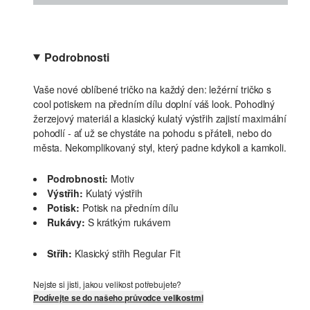
Podrobnosti
Vaše nové oblíbené tričko na každý den: ležérní tričko s
cool potiskem na předním dílu doplní váš look. Pohodlný
žerzejový materiál a klasický kulatý výstřih zajistí maximální
pohodlí - ať už se chystáte na pohodu s přáteli, nebo do
města. Nekomplikovaný styl, který padne kdykoli a kamkoli.
Podrobnosti:
Motiv
Výstřih:
Kulatý výstřih
Potisk:
Potisk na předním dílu
Rukávy:
S krátkým rukávem
Střih:
Klasický střih Regular Fit
Nejste si jisti, jakou velikost potřebujete?
Podívejte se do našeho průvodce velikostmi