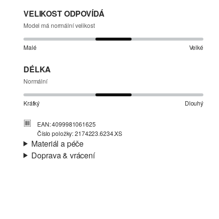
VELIKOST ODPOVÍDÁ
Model má normální velikost
Malé
Velké
DÉLKA
Normální
Krátký
Dlouhý
EAN: 4099981061625
Číslo položky: 2174223.6234.XS
Materiál a péče
Doprava & vrácení
Materiál:
Žerzej
Informace o přepravě
Materiál:
Bavlna
Vaše objednávka bude odeslána do 4-8 pracovních dnů
prostřednictvím společnosti Česká pošta. Náklady na
dopravu pro standardní doručení jsou 119,00 Kč .