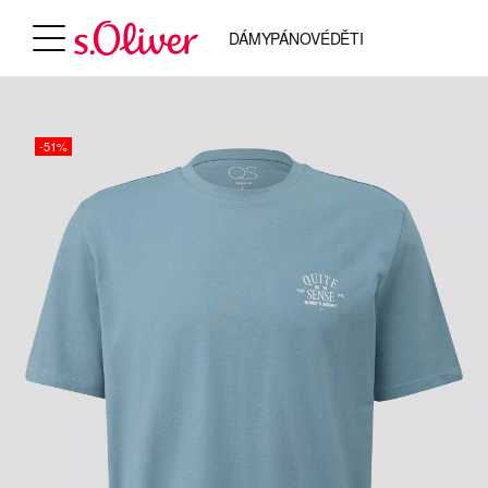
DÁMY
PÁNOVÉ
DĚTI
-51%