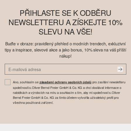
PŘIHLASTE SE K ODBĚRU
NEWSLETTERU A ZÍSKEJTE 10%
SLEVU NA VŠE!
Buďte v obraze: pravidlený přehled o modních trendech, exkluzivní
tipy a inspirace, slevové akce a jako bonus, 10% sleva na váš příští
nákup!
Ano, souhlasím se
pro zasílání newsletteru
zásadami ochrany osobních údajů
společnosti s.Oliver Bernd Freier GmbH & Co. KG a chci dostávat informace o
nabídkách a výrobcích na míru a souhlasím s tím, aby mi společnost s.Oliver
Bernd Freier GmbH & Co. KG za tímto účelem vytvořila uživatelský profil pro
všechna používaná zařízení.