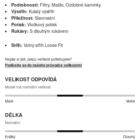
Podrobnosti:
Flitry, Mašle, Ozdobné kamínky
Výstřih:
Kulatý výstřih
Příležitost:
Slavnostní
Potisk:
Vločkový potisk
Rukávy:
S dlouhým rukávem
Střih:
Volný střih Loose Fit
Nejste si jisti, jakou velikost potřebujete?
Podívejte se do našeho průvodce velikostmi
VELIKOST ODPOVÍDÁ
Model má normální velikost
Malé
Velké
DÉLKA
Normální
Krátký
Dlouhý