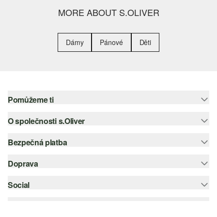
MORE ABOUT S.OLIVER
Dámy
Pánové
Děti
Pomůžeme ti
O společnosti s.Oliver
Nápověda – často kladené otázky
Nápověda k velikostem
Bezpečná platba
Newsletter
Vrácení zboží
s.Oliver Group
Doprava
Platební karta
Nejlepší kategorie
Kariéra
PayPal
Social
Česká pošta
Wish list
Klarna
instagram
Udržitelnost
Dobírka