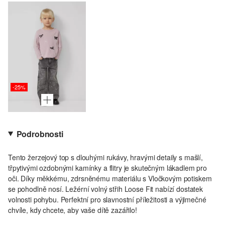
-25%
Podrobnosti
Tento žerzejový top s dlouhými rukávy, hravými detaily s mašlí,
třpytivými ozdobnými kamínky a flitry je skutečným lákadlem pro
oči. Díky měkkému, zdrsněnému materiálu s Vločkovým potiskem
se pohodlně nosí. Ležérní volný střih Loose Fit nabízí dostatek
volnosti pohybu. Perfektní pro slavnostní příležitosti a výjimečné
chvíle, kdy chcete, aby vaše dítě zazářilo!