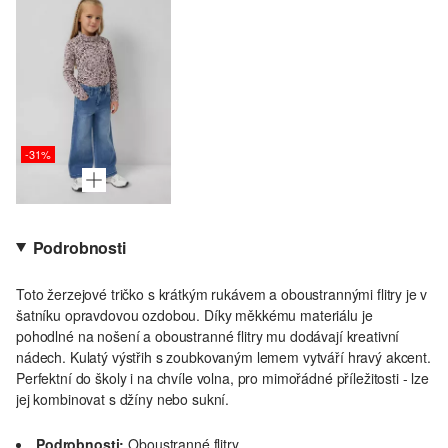
-31%
Podrobnosti
Toto žerzejové tričko s krátkým rukávem a oboustrannými flitry je v
šatníku opravdovou ozdobou. Díky měkkému materiálu je
pohodlné na nošení a oboustranné flitry mu dodávají kreativní
nádech. Kulatý výstřih s zoubkovaným lemem vytváří hravý akcent.
Perfektní do školy i na chvíle volna, pro mimořádné příležitosti - lze
jej kombinovat s džíny nebo sukní.
Podrobnosti:
Oboustranné flitry