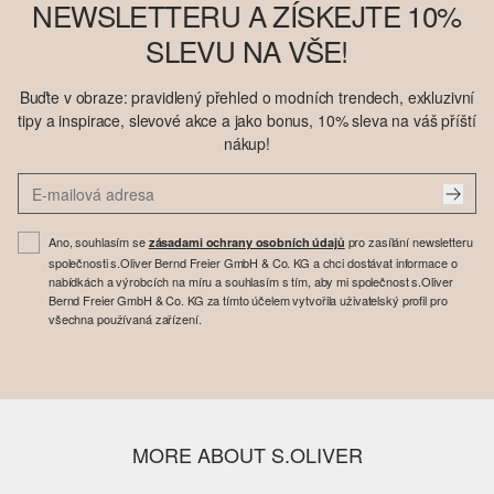
NEWSLETTERU A ZÍSKEJTE 10%
SLEVU NA VŠE!
Buďte v obraze: pravidlený přehled o modních trendech, exkluzivní
tipy a inspirace, slevové akce a jako bonus, 10% sleva na váš příští
nákup!
Ano, souhlasím se
pro zasílání newsletteru
zásadami ochrany osobních údajů
společnosti s.Oliver Bernd Freier GmbH & Co. KG a chci dostávat informace o
nabídkách a výrobcích na míru a souhlasím s tím, aby mi společnost s.Oliver
Bernd Freier GmbH & Co. KG za tímto účelem vytvořila uživatelský profil pro
všechna používaná zařízení.
MORE ABOUT S.OLIVER