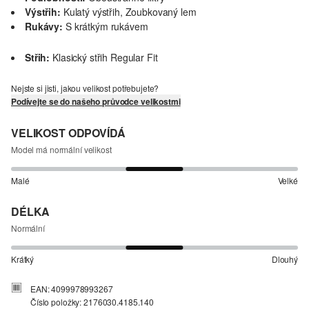
Výstřih:
Kulatý výstřih, Zoubkovaný lem
Rukávy:
S krátkým rukávem
Střih:
Klasický střih Regular Fit
Nejste si jisti, jakou velikost potřebujete?
Podívejte se do našeho průvodce velikostmi
VELIKOST ODPOVÍDÁ
Model má normální velikost
Malé
Velké
DÉLKA
Normální
Krátký
Dlouhý
EAN: 4099978993267
Číslo položky: 2176030.4185.140