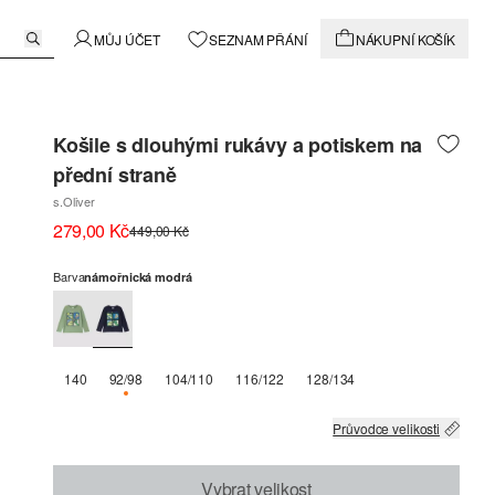
MŮJ ÚČET
SEZNAM PŘÁNÍ
NÁKUPNÍ KOŠÍK
Košile s dlouhými rukávy a potiskem na
přední straně
s.Oliver
279,00 Kč
449,00 Kč
Barva
námořnická modrá
140
92/98
104/110
116/122
128/134
K DISPOZICI POUZE 3
Průvodce velikosti
Vybrat velikost