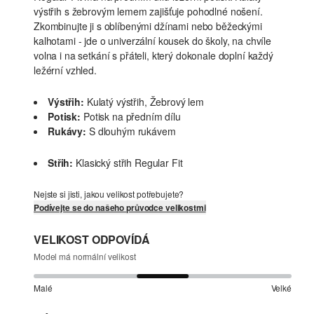
výstřih s žebrovým lemem zajišťuje pohodlné nošení.
Zkombinujte ji s oblíbenými džínami nebo běžeckými
kalhotami - jde o univerzální kousek do školy, na chvíle
volna i na setkání s přáteli, který dokonale doplní každý
ležérní vzhled.
Výstřih:
Kulatý výstřih, Žebrový lem
Potisk:
Potisk na předním dílu
Rukávy:
S dlouhým rukávem
Střih:
Klasický střih Regular Fit
Nejste si jisti, jakou velikost potřebujete?
Podívejte se do našeho průvodce velikostmi
VELIKOST ODPOVÍDÁ
Model má normální velikost
Malé
Velké