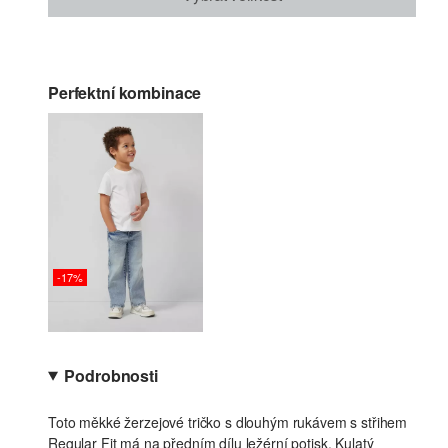
Perfektní kombinace
-17%
Podrobnosti
Toto měkké žerzejové tričko s dlouhým rukávem s střihem
Regular Fit má na předním dílu ležérní potisk. Kulatý