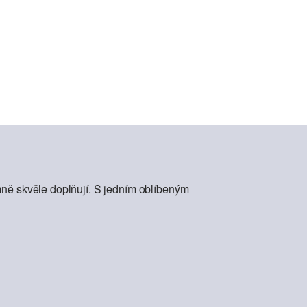
mně skvěle doplňují. S jedním oblíbeným