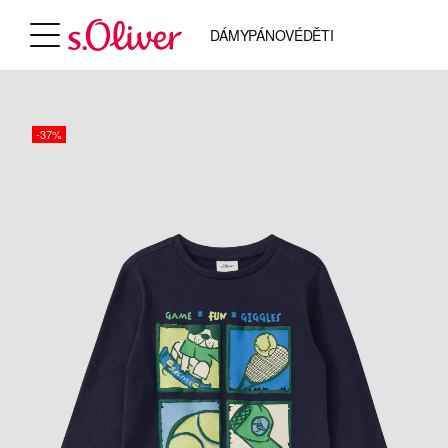
DÁMY
PÁNOVÉ
DĚTI
-37%