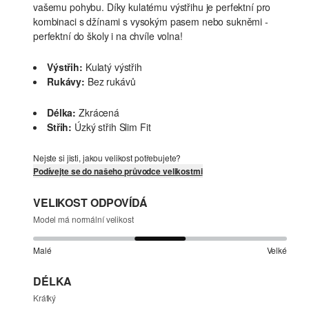
vašemu pohybu. Díky kulatému výstřihu je perfektní pro
kombinaci s džínami s vysokým pasem nebo sukněmi -
perfektní do školy i na chvíle volna!
Výstřih:
Kulatý výstřih
Rukávy:
Bez rukávů
Délka:
Zkrácená
Střih:
Úzký střih Slim Fit
Nejste si jisti, jakou velikost potřebujete?
Podívejte se do našeho průvodce velikostmi
VELIKOST ODPOVÍDÁ
Model má normální velikost
Malé
Velké
DÉLKA
Krátký