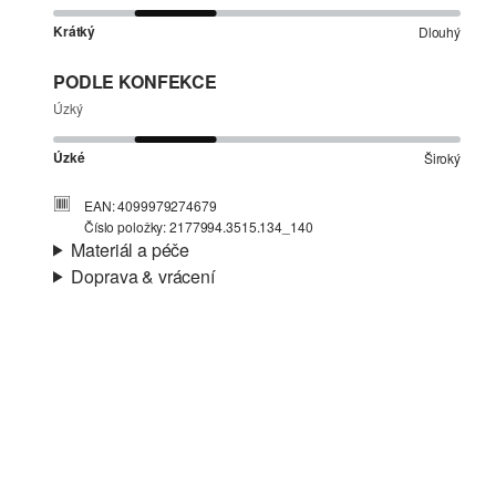
Krátký
Dlouhý
PODLE KONFEKCE
Úzký
Úzké
Široký
EAN: 4099979274679
Číslo položky: 2177994.3515.134_140
Materiál a péče
Doprava & vrácení
Materiál:
Žebrový materiál
Informace o přepravě
Charakteristika:
Měkké, Elastické
Materiál:
Směs s bavlnou
Vaše objednávka bude odeslána do 4-8 pracovních dnů
prostřednictvím společnosti Česká pošta. Náklady na
dopravu pro standardní doručení jsou 119,00 Kč .
Vrácení zboží