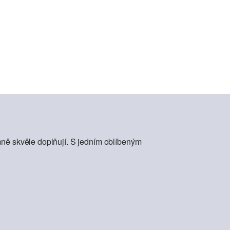
mně skvěle doplňují. S jedním oblíbeným